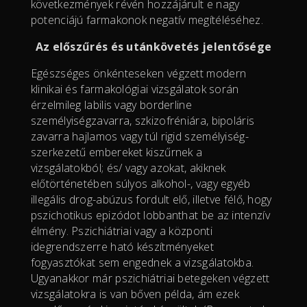
következmények révén hozzájárult e nagy
potenciájú farmakonok negatív megítéléséhez.
Az előszűrés és utánkövetés jelentősége
Egészséges önkénteseken végzett modern
klinikai és farmakológiai vizsgálatok során
érzelmileg labilis vagy borderline
személyiségzavarra, szkizofréniára, bipoláris
zavarra hajlamos vagy túl rigid személyiség-
szerkezetű embereket kiszűrnek a
vizsgálatokból; és/ vagy azokat, akiknek
előtörténetében súlyos alkohol-, vagy egyéb
illegális drog-abúzus fordult elő, illetve félő, hogy
pszichotikus epizódot lobbanthat be az intenzív
élmény. Pszichiátriai vagy a központi
idegrendszerre ható készítményeket
fogyasztókat sem engednek a vizsgálatokba.
Ugyanakkor már pszichiátriai betegeken végzett
vizsgálatokra is van bőven példa, ám ezek