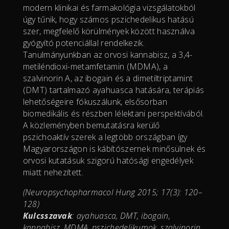
modern klinikai és farmakológia vizsgálatokból
úgy tűnik, hogy számos pszichedelikus hatású
szer, megfelelő körülmények között használva
gyógyító potenciállal rendelkezik.
Tanulmányunkban az orvosi kannabisz, a 3,4-
metiléndioxi-metamfetamin (MDMA), a
szalvinorin A, az ibogain és a dimetiltriptamint
(DMT) tartalmazó ayahuasca hatására, terápiás
lehetőségeire fókuszálunk, elsősorban
biomedikális és részben lélektani perspektívából.
A közleményben bemutatásra kerülő
pszichoaktív szerek a legtöbb országban így
Magyarországon is kábítószernek minősülnek és
orvosi kutatásuk szigorú hatósági engedélyek
miatt nehezített.
(Neuropsychopharmacol Hung 2015; 17(3): 120–
128)
Kulcsszavak
: ayahuasca, DMT, ibogain,
kannabisz, MDMA, pszichedelikumok, szalvinorin