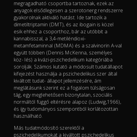
megragadható csoportba tartoznak, ezek az
anyagok elsődlegesen a szerotonerg rendszerre
gyakorolnak aktiváló hatást. Ide tartozik a
dimetiltriptamin (DMT), és az ibogain is közel
esik ehhez a csoporthoz, bár az utóbbit a
kannabisszal, a 3,4-metiléndioxi-
metamfetaminnal (MDMA) és a szalvinorin A-val
együtt többen (Dennis McKenna, személyes
köz- lés) a kvázi-pszichedelikum kategóriába
sorolják. Számos kutató a módosult tudatállapot
kifejezést használja a pszichedelikus szer által
kiváltott tudat- állapot jellemzésére, ám
meglátásunk szerint ez a fogalom túlságosan
tág, egy meglehetősen bizonytalan, szociális
normáltól függő eltérésre alapoz (Ludwig,1966),
és így tudományos szempontból korlátozottan
használható.
Más tudatmódosító szerektől a
pszichedelikumokat a kiváltott pszichedelikus