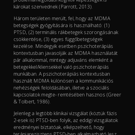
károkat szenvednek (Parrott, 2013).
Három területen merült, fel, hogy az MDMA
betegségek gyógyítására is használható: (1)
PTSD, (2) terminális rákbetegek szorongásának
csökkentése, (3) egyes függőbetegségek
kezelése. Mindegyik esetben pszichoterápiás
kontextusban javasolják az MDMA használatát
pár alkalommal, mintegy adjuváns elemként a
betegekkel/kliensekkel való pszichoterápiás
munkában. A pszichoterápiás kontextusban
használt MDMA különösen a kommunikációs
nehézségek feloldásában, illetve a szociális
kapcsolatok megte- remtésében hasznos (Greer
& Tolbert, 1986).
Jelenleg a legtöbb klinikai vizsgálat (köztük fázis
2-esek is) PTSD-ben folyik, az eddigi vizsgálatok
eredményei bíztatóak, elképzelhető, hogy
terápiarezisztens PTSD-ben alkalmazható lesz