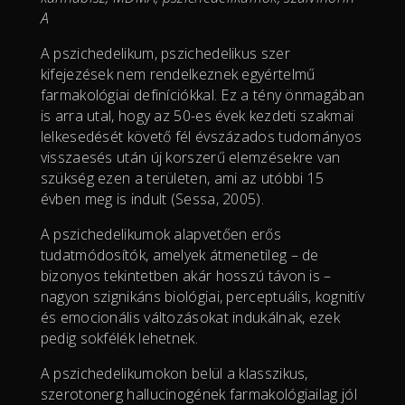
A
A pszichedelikum, pszichedelikus szer
kifejezések nem rendelkeznek egyértelmű
farmakológiai definíciókkal. Ez a tény önmagában
is arra utal, hogy az 50-es évek kezdeti szakmai
lelkesedését követő fél évszázados tudományos
visszaesés után új korszerű elemzésekre van
szükség ezen a területen, ami az utóbbi 15
évben meg is indult (Sessa, 2005).
A pszichedelikumok alapvetően erős
tudatmódosítók, amelyek átmenetileg – de
bizonyos tekintetben akár hosszú távon is –
nagyon szignikáns biológiai, perceptuális, kognitív
és emocionális változásokat indukálnak, ezek
pedig sokfélék lehetnek.
A pszichedelikumokon belül a klasszikus,
szerotonerg hallucinogének farmakológiailag jól