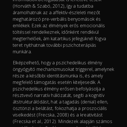
(Horváth & Szabó, 2012), így a tudatba
áramolhatnak az a affektív-észleleti mezőt
meghatározó pre-verbális benyomások és
emlékek. Ezek az élmények erős emocionális
töltéssel rendelkeznek, időnként rendkívül
megterhelőek, ám katartikus jellegüknél fogva
teret nyithatnak további pszichoterápiás
munkára.
Elképzelhető, hogy a pszichedelikus élmény
öngyógyító mechanizmusokat triggerel, amelynek
része a későbbi identitásmunka is, és amely
megfelelő támogatás esetén kiteljesedik. A
pszichedelikus élmény erősen befolyásolja a
résztvevő narratív hálózatát, segíti a kognitív
átstrukturálódást, hat a tagadás (denial) ellen,
ösztönzi a belátást, fokozhatja a proszociális
viselkedést (Frecska, 2008) és a kreativitást
(Frecska et al., 2012). Mindezek alapján számos