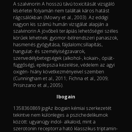
A szalvinorin A hosszú távú toxicitását vizsgáló
kísérletei folyamán nem találtak káros hatást
rágcsálókban (Mowry et al., 2003). Az eddigi
nagyon kis számú humán vizsgálat alapján a
szalvinorin A jövőbeli terápiás lehetőségei széles
körűek lehetnek: gyomor-bélrendszeri panaszok,
hasmenés gyógyítása, fájdalomcsillapítás,
hangulat- és személyiségzavarok,
szenvedélybetegségek (alkohol-, kokain-, ópiát-
függőség), epilepszia kezelése, védelem az agyi
oxigén- hiány következményeivel szemben
(Cunningham et al., 2011; Fichna et al., 2009;
Prisinzano et al., 2005).
Ibogain
1358360869.jpgAz ibogain kémiai szerkezetét
tekintve nem különleges a pszichedelikumok
között: ugyanúgy indol- alkaloid, mint a
szerotonin receptorra ható klasszikus triptamin-