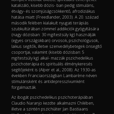
katalizáló, kisebb dózis- ban pedig stimuláns,
étvágy- és szomjúságcsökkentő, afrodiziákus
hatása miatt (Freedlander, 2003). A 20. század
második felében kialakult nyugati terápiás
szubkultúrában zömmel addikciók gyógyítására
(nagy dózisban: 30 mg/testsúly kg) használják
(egyes országokban) orvosok, pszichológusok,
laikus segítők, illetve szenvedélybetegek önsegítő
csoportjai, valamint (kisebb dózisban: 5
mg/testsúly kg) alkal- mazzák pszichedelikus
pszichoterápia és spirituális élménykeresés
segítőjeként is (Alper et al., 2008). Az 1930-as
években Franciaországban Lambarène néven
stimulánsként és antidepresszívumként
forgalmazták.
Az ibogát pszichedelikus pszichoterápiában
Claudio Naranjo kezdte alkalmazni Chilében,
illetve a szintén pszichiáter Jan Bastiaans