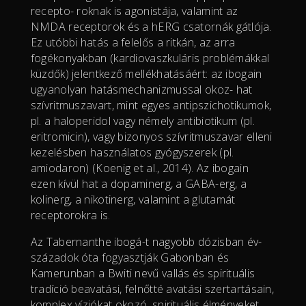
recepto- roknak is agonistája, valamint az
NMDA receptorok és a hERG csatornák gátlója.
Ez utóbbi hatás a felelős a ritkán, az arra
fogékonyakban (kardiovaszkuláris problémákkal
küzdők) jelentkező mellékhatásáért: az ibogain
ugyanolyan hatásmechanizmussal okoz- hat
szívritmuszavart, mint egyes antipszichotikumok,
pl. a haloperidol vagy némely antibiotikum (pl.
eritromicin), vagy bizonyos szívritmuszavar elleni
kezelésben használatos gyógyszerek (pl.
amiodaron) (Koenig et al., 2014). Az ibogain
ezen kívül hat a dopaminerg, a GABA-erg, a
kolinerg, a nikotinerg, valamint a glutamát
receptorokra is.
Az Tabernanthe ibogá-t nagyobb dózisban év-
századok óta fogyasztják Gabonban és
Kamerunban a Bwiti nevű vallás és spirituális
tradíció beavatási, felnőtté avatási szertartásain,
komplex víziókat okozó, spirituális élményeket