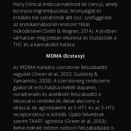
hiány (clinical endocannabinoid de ciency), amely
bizonyos migréntípusokat, bromyalgiát és
irritábilis bél szindrómát állít ösz- szefüggésbe
az endokannabionid rendszer hibás
működésével (Smith & Wagner, 2014). A jövőben
várhatóan még jobban elkülönül és tisztázódik a
THC és a kannabidiol hatása.
MDMA (Ecstasy)
Az MDMA markáns szerotonin felszabadító
vegyület (Green et al., 2003; Gudelsky &
Yamamoto, 2008). A szerotonerg rendszerre
gyakorolt erős hatása mellett dopamin,
noradrenalin és acetilkolin felszabadító e
ektussal is rendelkezik, illetve alacsony a
nitással, de agonistaként az 5-HT1 és az 5-HT2
receptorokhoz is kötődik. Újabb felvetések
szerint TAAR1 agonista (Green et al., 2003),
illetve indirekt módon oxitocin felszabadulást is