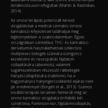
tendenciózuson elfogultak (Martin & Rashidian,
2014).
Az orvosi terápiás potenciált kereső
vizsgálatokat a medical cannabis (orvosi
kannabisz) kifejezéssel találhatjuk meg
legkönnyebben a szakirodalomban. Egyes
országokban szintetikus THC- és kannabisz-
derivátumok használathatóak szklerózis
multiplexes betegek számára izomgörcs
kezelésére és neuropátiás fájdalom
csillapítására (abiximols), valamint
sugárkezelésben részesülő rákbetegek
hányáscsillapítására (nabilone), ha a
hagyományos hányingercsökkentő eljárás nem
jár eredménnyel (Borgelt et al., 2013). Számos
további terápiás területen felmerült még az
orvosi kannabisz vizsgálata (irritábilis bél
szindróma, Parkinson-kór, fájdalomcsillapítás,