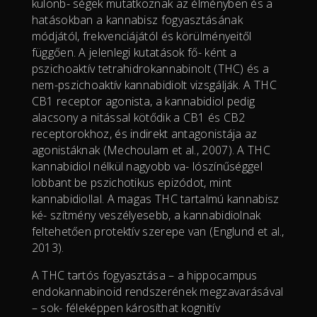
különb- ségek mutatkoznak az élményben és a
hatásokban a kannabisz fogyasztásának
módjától, frekvenciájától és körülményeitől
függően. A jelenlegi kutatások fő- ként a
pszichoaktív tetrahidrokannabinolt (THC) és a
nem-pszichoaktív kannabidiolt vizsgálják. A THC
CB1 receptor agonista, a kannabidiol pedig
alacsony a nitással kötődik a CB1 és CB2
receptorokhoz, és indirekt antagonistája az
agonistáknak (Mechoulam et al., 2007). A THC
kannabidiol nélkül nagyobb va- lószínűséggel
lobbant be pszichotikus epizódot, mint
kannabidiollal. A magas THC tartalmú kannabisz
ké- szítmény veszélyesebb, a kannabidiolnak
feltehetően protektív szerepe van (Englund et al.,
2013).
A THC tartós fogyasztása – a hippocampus
endokannabinoid rendszerének megzavarásával
– sok- féleképpen károsíthat kognitív