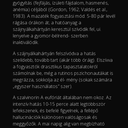
gyógyítás (fejfájás, ízületi fájdalom, hasmenés,
anémia) céljából (Gordon, 1962; Valdés et al.,
1983). A mazaték fogyasztási mód: 5-80 pár levél
rágása órákon át; a hatóanyag a
szájnyálkahártyán keresztül szívódik fel, ui.
lenyelve a gyomor-bélrend- szerben
inaktiválódik.
A szájnyálkahártyán felszívódva a hatás
szelídebb, tovább tart (akár több óráig). Elszívva
a fogyasztók drasztikus tapasztalatokról
számolnak be, még a rutinos pszichonautákat is
megrázza, sokkolja az él- mény (sokak számára
„egyszer használatos” szer).
A szalvinorin A eufóriát általában nem okoz. Az
intenzív hatás 10-15 perce alatt legtöbbször
lefekszenek, és befelé figyelnek, a fellépő
hallucinációik különösen valóságosak és
meggyőzők. A mai napig alig van megbízható