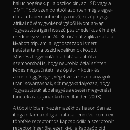
hallucinogének, pl. a pszilocibin, az LSD vagy a
DMT. Több szempontból azonban mégis egye-
di ez a Tabernanthe iboga nevű, közép-nyugat
afrikai növény gyökérkérgéből kivont anyag:
fogyasztása igen hosszú pszichedelikus élményt
eredményez, akár 24- 36 órán át zajlik az általa
kiváltott trip, ami a leghoszszabb ismert
hatástartam a pszichedelikumok között.
Másrészt egyedülálló a hatása abból a
szempontból is, hogy neurobiológiai szinten
képes megszüntetni az ópiát-, nikotin- és
alkoholfüggőséget, véget vet az ezen anyagok
utáni sóvárgásnak, sőt megakadályozza, hogy
fogyasztásuk abbahagyása esetén megvonási
tünetek alakuljanak ki (Freedlander, 2003).
A többi triptamin-származékhoz hasonlóan az
ibogain farmakológiai hatása rendkívül komplex,
többféle receptorhoz kapcsolódik: a szerotonin
receptor ingerlője, ezen kívül a kappaópioid