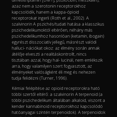
dimetiltriptamin [DMT], pszilocibin, meszkalin),
azaz nem a szerotonin receptorokhoz
kapcsolódik, hanem a kappa-ópioid
receptorokat ingerli (Roth et al., 2002). A
szalvinorin A pszichés/tudati hatása a klasszikus
pszichedelikumoktól eltérően, néhány más
pszichedelikumhoz hasonlóan (ketamin, ibogain)
egyrészt disszociatív jellegű, másrészt valódi
halluci- nációkat okoz: az élmény során annak
átélője elveszti a realitáskontrollt, nincs
tisztában azzal, hogy hal- lucinál, nem emlékszik
arra, hogy valamilyen szert fogyasztott, az
élményeket valóságként éli meg és nehezen
tudja felidézni (Turner, 1996).
Kémiai felépítése az opioid receptorokra ható
többi szertől eltérő: a szalvinorin A terpenoid (a
többi pszichedelikum általában alkaloid, viszont a
kender kannabinoid receptorokhoz kapcsolódó
hatóanyagai szintén terpenoidok). A terpenoidok