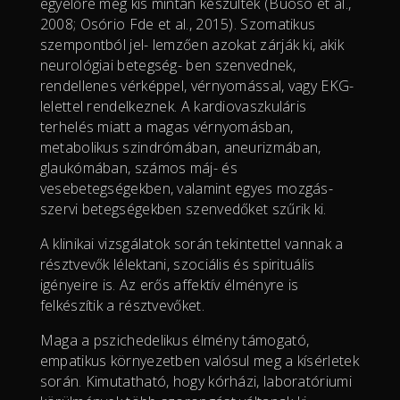
egyelőre még kis mintán készültek (Buoso et al.,
2008; Osório Fde et al., 2015). Szomatikus
szempontból jel- lemzően azokat zárják ki, akik
neurológiai betegség- ben szenvednek,
rendellenes vérképpel, vérnyomással, vagy EKG-
lelettel rendelkeznek. A kardiovaszkuláris
terhelés miatt a magas vérnyomásban,
metabolikus szindrómában, aneurizmában,
glaukómában, számos máj- és
vesebetegségekben, valamint egyes mozgás-
szervi betegségekben szenvedőket szűrik ki.
A klinikai vizsgálatok során tekintettel vannak a
résztvevők lélektani, szociális és spirituális
igényeire is. Az erős affektív élményre is
felkészítik a résztvevőket.
Maga a pszichedelikus élmény támogató,
empatikus környezetben valósul meg a kísérletek
során. Kimutatható, hogy kórházi, laboratóriumi