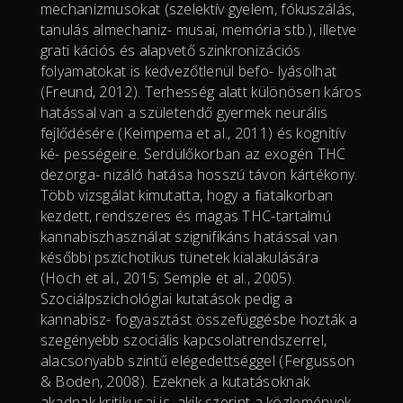
mechanizmusokat (szelektív gyelem, fókuszálás,
tanulás almechaniz- musai, memória stb.), illetve
grati kációs és alapvető szinkronizációs
folyamatokat is kedvezőtlenül befo- lyásolhat
(Freund, 2012). Terhesség alatt különösen káros
hatással van a születendő gyermek neurális
fejlődésére (Keimpema et al., 2011) és kognitív
ké- pességeire. Serdülőkorban az exogén THC
dezorga- nizáló hatása hosszú távon kártékony.
Több vizsgálat kimutatta, hogy a fiatalkorban
kezdett, rendszeres és magas THC-tartalmú
kannabiszhasználat szignifikáns hatással van
későbbi pszichotikus tünetek kialakulására
(Hoch et al., 2015; Semple et al., 2005).
Szociálpszichológiai kutatások pedig a
kannabisz- fogyasztást összefüggésbe hozták a
szegényebb szociális kapcsolatrendszerrel,
alacsonyabb szintű elégedettséggel (Fergusson
& Boden, 2008). Ezeknek a kutatásoknak
akadnak kritikusai is, akik szerint a közlemények