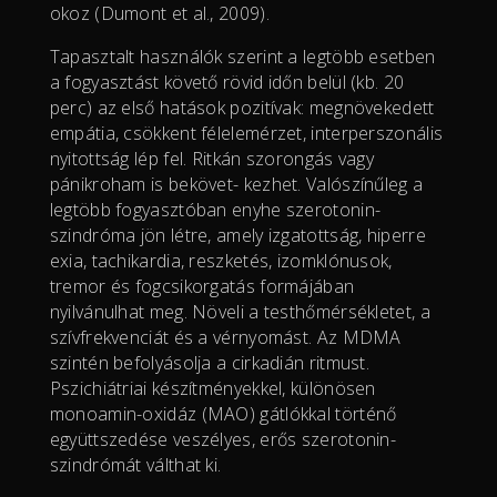
okoz (Dumont et al., 2009).
Tapasztalt használók szerint a legtöbb esetben
a fogyasztást követő rövid időn belül (kb. 20
perc) az első hatások pozitívak: megnövekedett
empátia, csökkent félelemérzet, interperszonális
nyitottság lép fel. Ritkán szorongás vagy
pánikroham is bekövet- kezhet. Valószínűleg a
legtöbb fogyasztóban enyhe szerotonin-
szindróma jön létre, amely izgatottság, hiperre
exia, tachikardia, reszketés, izomklónusok,
tremor és fogcsikorgatás formájában
nyilvánulhat meg. Növeli a testhőmérsékletet, a
szívfrekvenciát és a vérnyomást. Az MDMA
szintén befolyásolja a cirkadián ritmust.
Pszichiátriai készítményekkel, különösen
monoamin-oxidáz (MAO) gátlókkal történő
együttszedése veszélyes, erős szerotonin-
szindrómát válthat ki.