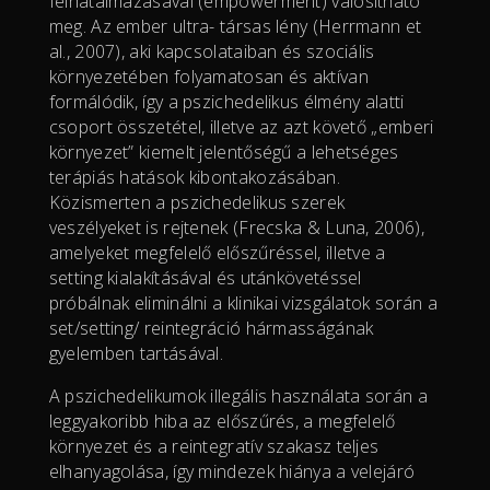
felhatalmazásával (empowerment) valósítható
meg. Az ember ultra- társas lény (Herrmann et
al., 2007), aki kapcsolataiban és szociális
környezetében folyamatosan és aktívan
formálódik, így a pszichedelikus élmény alatti
csoport összetétel, illetve az azt követő „emberi
környezet” kiemelt jelentőségű a lehetséges
terápiás hatások kibontakozásában.
Közismerten a pszichedelikus szerek
veszélyeket is rejtenek (Frecska & Luna, 2006),
amelyeket megfelelő előszűréssel, illetve a
setting kialakításával és utánkövetéssel
próbálnak eliminálni a klinikai vizsgálatok során a
set/setting/ reintegráció hármasságának
gyelemben tartásával.
A pszichedelikumok illegális használata során a
leggyakoribb hiba az előszűrés, a megfelelő
környezet és a reintegratív szakasz teljes
elhanyagolása, így mindezek hiánya a velejáró