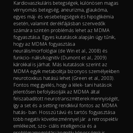
Kardiovaszkuláris betegségek, különösen magas
vérnyomás betegség, aneurizma, glaukóma,
egyes máj- és vesebetegségek és hipoglikémia
esetén, valamint derékfájásban szenvedők
számára szintén problémás lehet az MDMA
fogyasztása. Egyes kutatások alapján úgy tűnik,
hogy az MDMA fogyasztása
neurális/morfológiai (de Win et al., 2008) és
funkcio- nális/kognitív (Dumont et al., 2009)
károkkal is járhat. Más kutatások szerint az
MDMA egyik metabolitja bizonyos személyekben
neurotoxikus hatású lehet (Green et al., 2003).
Fontos meg gyelés, hogy a lélek- tani hatások
jelentősen befolyásolják az MDMA által
felszabadított neurotranszmitterek mennyiségét,
így a set és a setting rendkívül fontos az MDMA
hatás- ban. Hosszú távú és tartós fogyasztása
több negatív következménnyel jár: a retrospektív
emlékezet, szo- ciális intelligencia és a
problémamegoldási kognitív képességek is