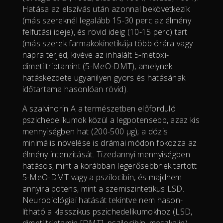
Hatása az elszívás után azonnal bekövetkezik
(más szereknél legalább 15-30 perc az élmény
felfutási ideje), és rövid ideig (10-15 perc) tart
(más szerek farmakokinetikája több órára vagy
napra terjed, kivéve az inhalált 5-metoxi-
dimetiltriptamint (5-MeO-DMT), amelynek
hatáskezdete ugyanilyen gyors és hatásának
időtartama hasonlóan rövid).
A szalvinorin A a természetben előforduló
pszichedelikumok közül a legpotensebb, azaz kis
mennyiségben hat (200-500 μg); a dózis
minimális növelése is drámai módon fokozza az
élmény intenzitását. Tizedannyi mennyiségben
hatásos, mint a korábban legerősebbnek tartott
5-MeO-DMT vagy a pszilocibin, és majdnem
annyira potens, mint a szemiszintetikus LSD.
Neurobiológiai hatását tekintve nem hason-
lítható a klasszikus pszichedelikumokhoz (LSD,