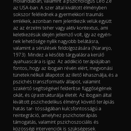
Hollandiában, valamint a pszichológus Leo Ze
az USA-ban. A szer által kiváltott élményben
sokszor felélednek a gyermekkori traumás
emlékek, azonban nem jelentkezik velük együtt
az az érzelmi teher vagy aktív kontextus, ami
keletkezésük idején jellemző volt, így az egyén-
nek lehetősége nyílik nagyobb belátásra,
valamint a sérülések feldolgozására (Naranjo,
1973). Mindez a később tárgyalásra kerülő
ayahuascára is igaz. Az addikció terápiájában
fontos, hogy az ibogain révén elért, megvonási
tünetek nélküli állapotot az illető kihasználja, és a
pszichés transzformatív állapot, valamint
szakértő segítségével felderítse függőségének
okát, és újrastrukturálja életét. Az ibogain által
kiváltott pszichedelikus élményt követő terápiás
hatás tar- tósságában kulcsfontosságú a
reintegráció, amelyhez pszichoterápiás
támogatás, valamint pszichoszociális és
közösségi intervenciók is szükségesek.