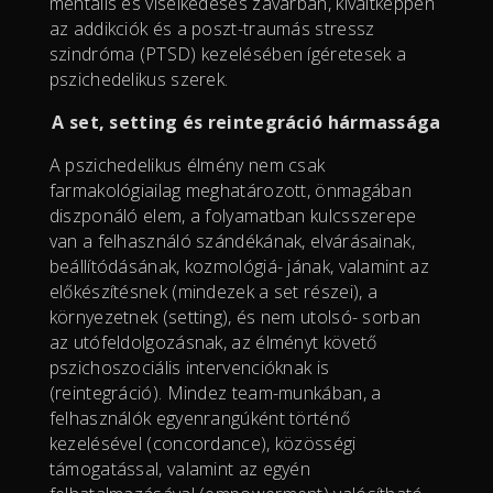
mentális és viselkedéses zavarban, kiváltképpen
az addikciók és a poszt-traumás stressz
szindróma (PTSD) kezelésében ígéretesek a
pszichedelikus szerek.
A set, setting és reintegráció hármassága
A pszichedelikus élmény nem csak
farmakológiailag meghatározott, önmagában
diszponáló elem, a folyamatban kulcsszerepe
van a felhasználó szándékának, elvárásainak,
beállítódásának, kozmológiá- jának, valamint az
előkészítésnek (mindezek a set részei), a
környezetnek (setting), és nem utolsó- sorban
az utófeldolgozásnak, az élményt követő
pszichoszociális intervencióknak is
(reintegráció). Mindez team-munkában, a
felhasználók egyenrangúként történő
kezelésével (concordance), közösségi
támogatással, valamint az egyén