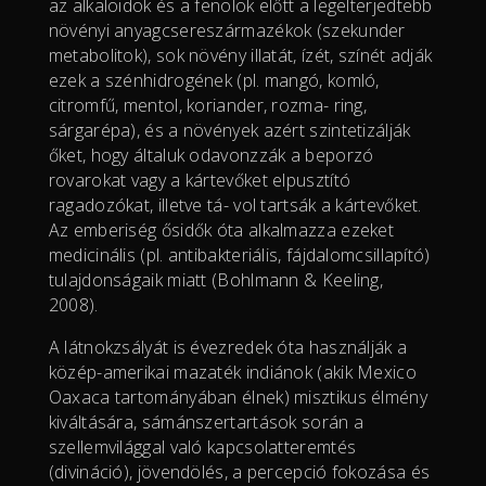
az alkaloidok és a fenolok előtt a legelterjedtebb
növényi anyagcsereszármazékok (szekunder
metabolitok), sok növény illatát, ízét, színét adják
ezek a szénhidrogének (pl. mangó, komló,
citromfű, mentol, koriander, rozma- ring,
sárgarépa), és a növények azért szintetizálják
őket, hogy általuk odavonzzák a beporzó
rovarokat vagy a kártevőket elpusztító
ragadozókat, illetve tá- vol tartsák a kártevőket.
Az emberiség ősidők óta alkalmazza ezeket
medicinális (pl. antibakteriális, fájdalomcsillapító)
tulajdonságaik miatt (Bohlmann & Keeling,
2008).
A látnokzsályát is évezredek óta használják a
közép-amerikai mazaték indiánok (akik Mexico
Oaxaca tartományában élnek) misztikus élmény
kiváltására, sámánszertartások során a
szellemvilággal való kapcsolatteremtés
(divináció), jövendölés, a percepció fokozása és