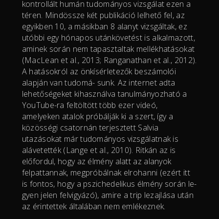
kontrollált humán tudományos vizsgálat ezen a
téren. Mindössze két publikáció lelhető fel, az
egyikben 10, a másikban 8 alanyt vizsgáltak, ez
utóbbi egy hónapos utánkövetést is alkalmazott,
aminek során nem tapasztaltak mellékhatásokat
(MacLean et al., 2013; Ranganathan et al., 2012).
A hatásokról az önkísérletezők beszámolói
alapján van tudomá- sunk. Az internet adta
lehetőségeket kihasználva tanulmányozható a
YouTube-ra feltöltött több ezer videó,
amelyeken atalok próbálják ki a szert, így a
közösségi csatornán terjesztett Salvia
utazásokat már tudományos vizsgálatnak is
alávetették (Lange et al., 2010). Ritkán az is
előfordul, hogy az élmény alatt az alanyok
felpattannak, megpróbálnak elrohanni (ezért itt
is fontos, hogy a pszichedelikus élmény során le-
gyen jelen felvigyázó), amire a trip lezajlása után
az érintettek általában nem emlékeznek.