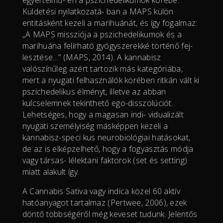
egyértelmű- en a pszichedelikumok körébe.
Küldetési nyilatkozatá- ban a MAPS külön
entitásként kezeli a marihuánát, és így fogalmaz:
„A MAPS missziója a pszichedelikumok és a
marihuána felírható gyógyszerekké történő fej-
lesztése…” (MAPS, 2014). A kannabisz
valószínűleg azért tartozik más kategóriába,
mert a nyugati felhasználók körében ritkán vált ki
pszichedelikus élményt, illetve az abban
kulcselemnek tekinthető ego-disszolúciót.
Lehetséges, hogy a magasan indi- vidualizált
nyugati személyiség másképpen kezeli a
kannabisz-speci kus neurobiológiai hatásokat,
de az is elképzelhető, hogy a fogyasztás módja
vagy társas- lélektani faktorok (set és setting)
miatt alakult így.
A Cannabis Sativa vagy indica közel 60 aktív
hatóanyagot tartalmaz (Pertwee, 2006), ezek
döntő többségéről még keveset tudunk. Jelentős