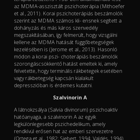
az MDMA-asszisztált pszichoterápia (Mithoefer
et al., 2011). Korai pszichoterápiás beszámolók
szerint az MDMA számos kli- ensnek segített a
dohányzás és más káros szenvedély
megszakításában, így felmerült, hogy vizsgálni
kellene az MDMA hatását függőbetegségek
kezelésében is (Jerome et al., 2013). Hasonló
módon a korai pszi- choterápiás beszámolók
szorongáscsökkentő hatást emeltek ki, amely
felvetette, hogy terminális rákbetegek esetében
vagy rákbetegség kapcsán kialakult
depresszióban is érdemes kutatni.
Szalvinorin A
A látnokzsálya (Salvia divinorum) pszichoaktív
hatóanyaga, a szalvinorin A az egyik
legkülönlegesebb pszichedelikum, amely
rendkívül erősen hat az emberi szervezetre
(Ortega et al., 1982; Siebert, 1994; Valdés, 1994).