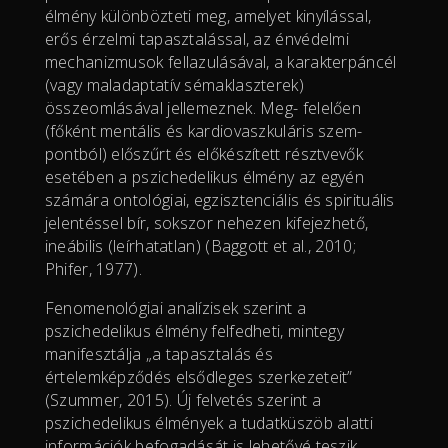
élmény különbözteti meg, amelyet kinyílással,
erős érzelmi tapasztalással, az énvédelmi
mechanizmusok fellazulásával, a karakterpáncél
(vagy maladaptatív sémaklaszterek)
összeomlásával jellemeznek. Meg- felelően
(főként mentális és kardiovaszkuláris szem-
pontból) előszűrt és előkészített résztvevők
esetében a pszichedelikus élmény az egyén
számára ontológiai, egzisztenciális és spirituális
jelentéssel bír, sokszor nehezen kifejezhető,
ineábilis (leírhatatlan) (Baggott et al., 2010;
Phifer, 1977).
Fenomenológiai analízisek szerint a
pszichedelikus élmény felfedheti, mintegy
manifesztálja „a tapasztalás és
értelemképződés elsődleges szerkezeteit”
(Szummer, 2015). Új felvetés szerint a
pszichedelikus élmények a tudatküszöb alatti
információk befogadását is lehetővé teszik