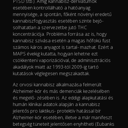
PTSD stb.). Amíg kannabisz-derivátumok
esetében kontrollálható a hatóanyag
mennyisége, a spontán, főként növényi eredetű
kannabiszfogyasztás esetében szinte bejó-
solhatatlan a szervezetbe jutó THC
koncentrációja. Probléma forrása az is, hogy
kannabisz szívása esetén a magas hőfokú füst
számos káros anyagot is tartal- mazhat. Ezért a
MAPS évekig kutatta, hogyan lehetne ezt
csökkenteni vaporizációval, de adminisztrációs
akadályok miatt az 1993-tól 2009-ig tartó
kutatások véglegesen megszakadtak.
Az orvosi kannabisz alkalmazása felmerült
Alzheimer-kór és más demenciák kezelésében
és megelő- zésében is. Az eddigi alapkutatási és
humán klinikai adatok alapján a kannabisz
jelentős pro laktikus- protektív hatással bír
Alzheimer-kór esetében, illetve a már manifeszt
betegség tüneteit jelentősen enyhítheti (Eubanks