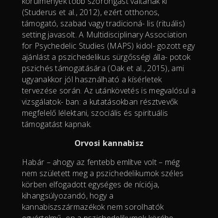
körülmények több szorongást váltanak ki
(Studerus et al., 2012), ezért otthonos,
támogató, szabad vagy tradicioná- lis (rituális)
setting javasolt. A Multidisciplinary Association
for Psychedelic Studies (MAPS) kidol- gozott egy
ajánlást a pszichedelikus sürgősségi álla- potok
pszichés támogatására (Oak et al., 2015), ami
ugyanakkor jól használható a kísérletek
tervezése során. Az utánkövetés is megvalósul a
vizsgálatok- ban: a kutatásokban résztvevők
megfelelő lélektani, szociális és spirituális
támogatást kapnak.
Orvosi kannabisz
Habár – ahogy az fentebb említve volt – még
nem született meg a pszichedelikumok széles
körben elfogadott egységes de níciója,
kihangsúlyozandó, hogy a
kannabiszszármazékok nem sorolhatók