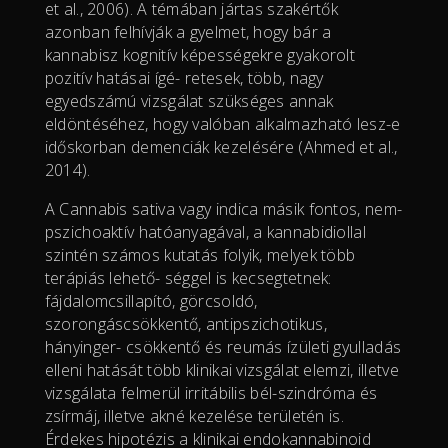
et al., 2006). A témában jártas szakértők
azonban felhívják a gyelmet, hogy bár a
kannabisz kognitív képességekre gyakorolt
pozitív hatásai ígé- retesek, több, nagy
egyedszámú vizsgálat szükséges annak
eldöntéséhez, hogy valóban alkalmazható lesz-e
időskorban demenciák kezelésére (Ahmed et al.,
2014).
A Cannabis sativa vagy indica másik fontos, nem-
pszichoaktív hatóanyagával, a kannabidiollal
szintén számos kutatás folyik, melyek több
terápiás lehető- séggel is kecsegtetnek:
fájdalomcsillapító, görcsoldó,
szorongáscsökkentő, antipszichotikus,
hányinger- csökkentő és reumás ízületi gyulladás
elleni hatását több klinikai vizsgálat elemzi, illetve
vizsgálata felmerül irritábilis bél-szindróma és
zsírmáj, illetve akné kezelése területén is.
Érdekes hipotézis a klinikai endokannabinoid