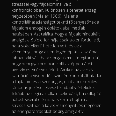
stresszel vagy fájdalommal való
konfrontációban, különösen a tehetetlenség
helyzetében (Maier, 1986). Maier a
kontrollálhatatlanságot tekinti fő tényezőnek a
fájdalom endogén ópiátok által mediált
hatásában. Azt találta, hogy a fájdalomindukált
analgézia ópioid formája csak akkor fordul elő,
ha a sokk elkerülhetetlen volt, és az a
véleménye, hogy az endogén ópiát szisztéma
jobban aktivált, ha az organizmus “megtanulja”,
hogy nem gyakorol kontrollt az éppen átélt
averzív események felett. Amikor az averzív
szituáció a viselkedés szintjén kontrollálhatatlan,
a fájdalom és a szorongás, mint a menekülés-
támadás jelzései elveszítik adaptív értéküket.
Inkább az segíti az alkalmazkodást, ha csillapító
hatást sikerül elérni, ha sikerül elfojtani a
stressz-szituáció következményeit, és megőrizni
az energiaforrásokat addig, amíg aktív