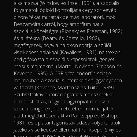
alkalmazva (Winslow és Insel, 1991), a szociális
folyamatok ópioid kontrolljának egy sor egyéb
bizonyítékát mutatták be más laboratóriumok.
Beszámoltak arról, hogy amorfium hat a
szociális közelségre (Plonsky és Freeman, 1982)
és a játékra (Beatty és Costello, 1982),
megfigyelték, hogy a naloxon rontja a szülői
viselkedést halaknál (Kavaliers, 1981), naltrexon
pedig fokozta a szociális kapcsolatok igényét
rhesus majmoknál (Martel, Nevison, Simpson és
Keverne, 1995). A CSF béta-endorfin szintje
majmokban a szociális interakciók függvényében
változott (Keverne, Martensz és Tuite, 1989).
Szubsztraktív autoradiográfiás módszerekkel
demonstrálták, hogy az agyi ópiát rendszer
szociális ingerek jelenlététében, normál játék
alatt meglehetősen aktív (Panksepp és Bishop,
1981) és ópiátantagonisták adása kölyökállatok
játékos viselkedése ellen hat (Panksepp, Siviy és
Normansell, 1985). Bár a kötelékteremtés anyai