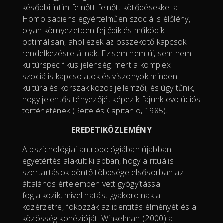
későbbi intim felnőtt-felnőtt kötődésekkel a
Homo sapiens egyértelműen szociális élőlény,
olyan környezetben fejlődik és működik
optimálisan, ahol ezek az összekötő kapcsok
rendelkezésre állnak. Ez sem nem új, sem nem
kultúrspecifikus jelenség, mert a komplex
szociális kapcsolatok és viszonyok minden
kultúra és korszak közös jellemzői, és úgy tűnik,
hogy jelentős tényezőjét képezik fajunk evolúciós
történetének (Reite és Capitanio, 1985).
EREDETIKÖZLEMÉNY
A pszichológiai antropológiában újabban
egyetértés alakult ki abban, hogy a rituális
szertartások döntő többsége elsősorban az
általános értelemben vett gyógyítással
foglalkozik, mivel hatást gyakorolnak a
közérzetre, fokozzák az identitás élményét és a
közösség kohézióját. Winkelman (2000) a