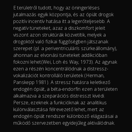
E területről tudott, hogy az öningerléses
jutalmazás egyik központja, és az ópiát drogok
pozitív incentív hatása itt a legerőteljesebb. A
negatív tüneteket, azaz a diszkomfort jeleit
viszont azon struktúrák közvetítik, melyek a
drogoktól való fizikai függőségben játszanak
szerepet (pl. a periventriculárís szürkeállomány),
ahonnan az elvonási tüneteket addikcióban
fokozni lehet(Wei, Loh és Way, 1973). Az agynak
ezen a részén koncentrálódnak a distressz-
vokalizációt kontrolláló területek (Herman,
Panskepp 1981). A stressz hatásra keletkező
endogén ópiát, a béta-endorfin ezen a területen
alkalmazva a szeparációs distresszt kivédi.
Persze, ezeknek a funkcióknak az analitikus
különválasztása félrevezető lehet, mert az
endogén ópiát rendszer különböző elágazásai a
működő szervezetben egyidejűleg aktiválódnak.