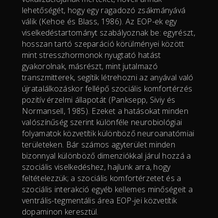
lehetőségét, hogy egy ragadozó zsákmányává
válik (Kehoe és Blass, 1986). Az EOP-ek egy
viselkedéstartományt szabályoznak be: egyrészt,
hosszan tartó szeparáció körülményei között
mint stresszhormonok nyugtató hatást
gyakorolnak, másrészt, mint jutalmazó
transzmitterek, segítik létrehozni az anyával való
újratalálkozáskor fellépő szociális komfortérzés
pozitív érzelmi állapotát (Panksepp, Siviy és
Normansell, 1985). Ezeket a hatásokat minden
valószínűség szerint különféle neurobiológiai
folyamatok közvetítik különböző neuroanatómiai
területeken. Bár számos agyterület minden
bizonnyal különböző dimenziókkal járul hozzá a
szociális viselkedéshez, hajlunk arra, hogy
feltételezzük; a szociális komfortérzetet és a
szociális interakció egyéb kellemes minőségeit a
ventrális-tegmentális área EOP-jei közvetítik
dopaminon keresztül.