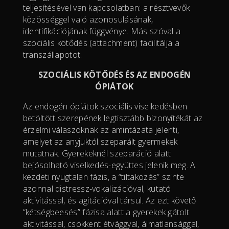
teljesítésével van kapcsolatban: a résztvevők
közösséggel való azonosulásának,
identifikációjának függvénye. Más szóval a
szociális kötődés (attachment) facilitálja a
transzállapotot.
SZOCIÁLIS KÖTŐDÉS ÉS AZ ENDOGÉN
ÓPIÁTOK
Az endogén ópiátok szociális viselkedésben
betöltött szerepének legtisztább bizonyítékát az
érzelmi válaszoknak az amintázata jelenti,
amelyet az anyjuktól szeparált gyermekek
mutatnak. Gyerekeknél szeparáció alatt
bejósolható viselkedés-együttes jelenik meg. A
kezdeti nyugtalan fázis, a “tiltakozás” szinte
azonnal distressz-vokalizációval, kutató
aktivitással, és agitációval társul. Az ezt követő
“kétségbeesés” fázisa alatt a gyerekek gátolt
aktivitással, csökkent étvággyal, álmatlansággal,