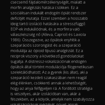
csecsemő fájdalomérzékenységét, mialatt a
morfin analgéziás hatása csökken. Ez a
szociálisan indukált endogén ópiát rendszer
deficitjét mutatja. Ezzel szemben a hosszabb
ideig tartó izoláció hatására a stresszfüggő
EOP-ek indukálódnak, és a morfinra való
válaszkészség nő (Alleva, Caprioli és Laviola
1986). Összegezve, az ópiátok enyhítik a
szeparációs szorongást és a szeparáció
modulálja az ópioid típusú analgéziát. Ez a
reciprok viszony a következő gondolatokat
sugallja. A distressz-vokalizációnak endogén
ópiátok által történt modulációja filogenetikusan
szelektálódhatott. Az a gyerek (kis állat), aki a
szeparáció kezdeti szakaszában nem reagál
elég élénken, csökkenti annak a lehetőségét,
hogy az anya felfigyeljen rá. A fordított stratégia
is veszélyes, akár izolációban van, akár a
fészekben, az a kölyök, amelyik nem szabályozza
vokalizációjának mértékét, növeli annak