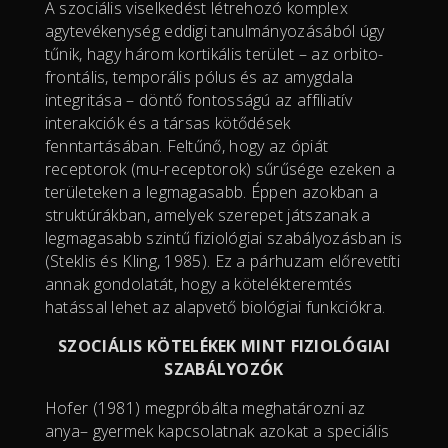
A szociális viselkedést létrehozó komplex
agytevékenység eddigi tanulmányozásából úgy
tűnik, hagy három kortikális terület – az orbito-
frontális, temporális pólus és az amygdala
integritása – döntő fontosságú az affiliatív
interakciók és a társas kötődések
fenntartásában. Feltűnő, hogy az ópiát
receptorok (mu-receptorok) sűrűsége ezeken a
területeken a legmagasabb. Éppen azokban a
struktúrákban, amelyek szerepet játszanak a
legmagasabb szintű fiziológiai szabályozásban is
(Steklis és Kling, 1985). Ez a párhuzam előrevetíti
annak gondolatát, hogy a kötelékteremtés
hatással lehet az alapvető biológiai funkciókra.
SZOCIÁLIS KÖTELÉKEK MINT FIZIOLÓGIAI
SZABÁLYOZÓK
Hofer (1981) megpróbálta meghatározni az
anya– gyermek kapcsolatnak azokat a speciális