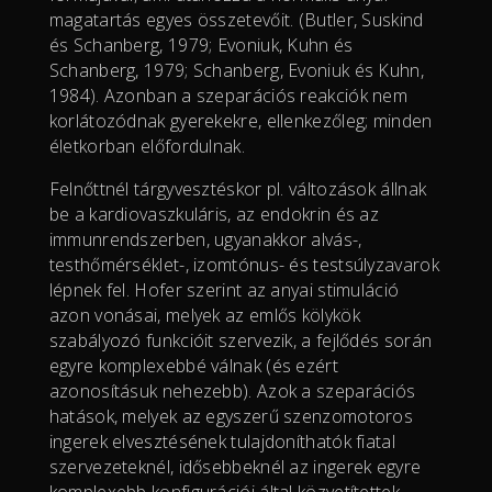
magatartás egyes összetevőit. (Butler, Suskind
és Schanberg, 1979; Evoniuk, Kuhn és
Schanberg, 1979; Schanberg, Evoniuk és Kuhn,
1984). Azonban a szeparációs reakciók nem
korlátozódnak gyerekekre, ellenkezőleg; minden
életkorban előfordulnak.
Felnőttnél tárgyvesztéskor pl. változások állnak
be a kardiovaszkuláris, az endokrin és az
immunrendszerben, ugyanakkor alvás-,
testhőmérséklet-, izomtónus- és testsúlyzavarok
lépnek fel. Hofer szerint az anyai stimuláció
azon vonásai, melyek az emlős kölykök
szabályozó funkcióit szervezik, a fejlődés során
egyre komplexebbé válnak (és ezért
azonosításuk nehezebb). Azok a szeparációs
hatások, melyek az egyszerű szenzomotoros
ingerek elvesztésének tulajdoníthatók fiatal
szervezeteknél, idősebbeknél az ingerek egyre