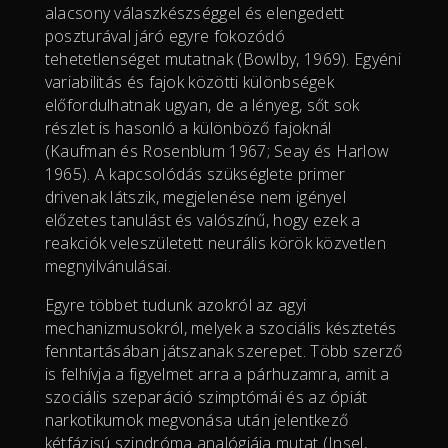
alacsony válaszkészséggel és elengedett
poszturával járó egyre fokozódó
tehetetlenséget mutatnak (Bowlby, 1969). Egyéni
variabilitás és fajok közötti különbségek
előfordulhatnak ugyan, de a lényeg, sőt sok
részlet is hasonló a különböző fajoknál
(Kaufman és Rosenblum 1967; Seay és Harlow
1965). A kapcsolódás szükséglete primer
drivenak látszik, megjelenése nem igényel
előzetes tanulást és valószínű, hogy ezek a
reakciók veleszületett neurális körök közvetlen
megnyilvánulásai.
Egyre többet tudunk azokról az agyi
mechanizmusokról, melyek a szociális késztetés
fenntartásában játszanak szerepet. Több szerző
is felhívja a figyelmet arra a párhuzamra, amit a
szociális szeparáció szimptómái és az ópiát
narkotikumok megvonása után jelentkező
kétfázisú szindróma analógiája mutat (Insel,