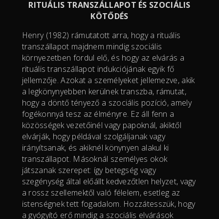
RITUÁLIS TRANSZÁLLAPOT ÉS SZOCIÁLIS
KÖTŐDÉS
Henry (1982) rámutatott arra, hogy a rituális
transzállapot majdnem mindig szociális
környezetben fordul elő, és hogy az elvárás a
rituális transzállapot indukciójának egyik fő
jellemzője. Azokat a személyeket jellemezve, akik
a legkönynyebben kerülnek transzba, rámutat,
hogy a döntő tényező a szociális pozíció, amely
fogékonnyá tesz az élményre. Ez áll fenn a
közösségek vezetőinél vagy papoknál, akiktől
elvárják, hogy példával szolgáljanak vagy
irányítsanak, és akiknél könynyen alakul ki
transzállapot. Másoknál személyes okok
játszanak szerepet: így betegség vagy
szegénység által előállt kedvezőtlen helyzet, vagy
a rossz szellemektől való félelem, esetleg az
istenségnek tett fogadalom. Hozzátesszük, hogy
a gyógyító erő mindig a szociális elvárások