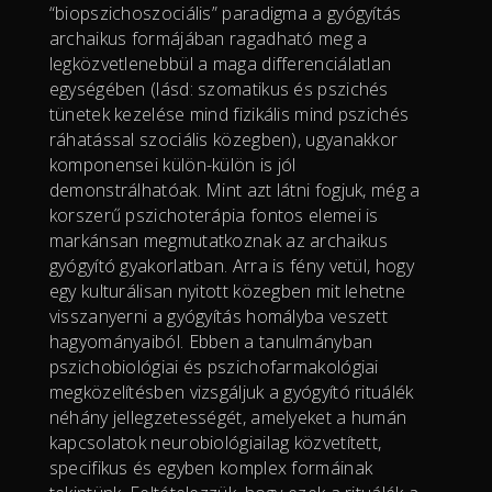
“biopszichoszociális” paradigma a gyógyítás
archaikus formájában ragadható meg a
legközvetlenebbül a maga differenciálatlan
egységében (lásd: szomatikus és pszichés
tünetek kezelése mind fizikális mind pszichés
ráhatással szociális közegben), ugyanakkor
komponensei külön-külön is jól
demonstrálhatóak. Mint azt látni fogjuk, még a
korszerű pszichoterápia fontos elemei is
markánsan megmutatkoznak az archaikus
gyógyító gyakorlatban. Arra is fény vetül, hogy
egy kulturálisan nyitott közegben mit lehetne
visszanyerni a gyógyítás homályba veszett
hagyományaiból. Ebben a tanulmányban
pszichobiológiai és pszichofarmakológiai
megközelítésben vizsgáljuk a gyógyító rituálék
néhány jellegzetességét, amelyeket a humán
kapcsolatok neurobiológiailag közvetített,
specifikus és egyben komplex formáinak