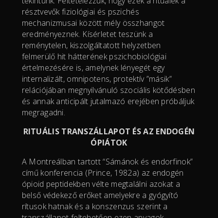
tekintünk. Feltételezzük, hogy ezek a rituálék a
résztvevők fiziológiai és pszichés
mechanizmusai között mély összhangot
eredményeznek. Kísérletet teszünk a
reménytelen, kiszolgáltatott helyzetben
felmerülő hit hátterének pszichobiológiai
értelmezésére is, amelynek lényegét egy
internalizált, omnipotens, protektív ”másik”
relációjában megnyilvánuló szociális kötődésben
és annak anticipált jutalmazó erejében próbáljuk
megragadni.
RITUÁLIS TRANSZÁLLAPOT ÉS AZ ENDOGÉN
ÓPIÁTOK
A Montreálban tartott “Sámánok és endorfinok”
című konferencia (Prince, 1982a) az endogén
ópioid peptidekben vélte megtalálni azokat a
belső védekező erőket amelyekre a gyógyító
rítusok hatnak és a konszenzus szerint a
transzállapot feltehetően ezen anyagok