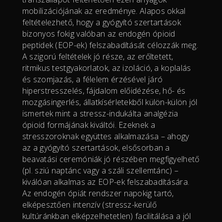
mobilizációjának az eredménye. Alapos okkal
feltételezhető, hogy a gyógyító szertartások
bizonyos fokig valóban az endogén ópioid
peptidek (EOP-ek) felszabadítását célozzák meg.
A szigorú feltételek jó része, az erőltetett,
ritmikus testgyakorlatok, az izoláció, a koplalás
és szomjazás, a félelem érzésével járó
hiperstresszelés, fájdalom előidézése, hő- és
mozgásingerlés, állatkísérletekből külön-külön jól
ismertek mint a stressz-indukálta analgézia
ópioid formájának kiváltói. Ezeknek a
stresszoroknak együttes alkalmazása – ahogy
az a gyógyító szertartások, elsősorban a
beavatási ceremóniák jó részében megfigyelhető
(pl. sziú naptánc vagy a száli szellemtánc) –
kiválóan alkalmas az EOP-ek felszabadítására.
Az endogén ópiát rendszer napokig tartó,
elképesztően intenzív (stressz-kerülő
kultúránkban elképzelhetetlen) facilitálása a jól