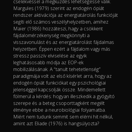
cselekvéssel a megküzdés lehetségessé válik.
Margules (1979) szerint az endogén ópiát
rendszer aktivációja az energiatárolás funkcióját
segíti elő számos veszélyhelyzetben, amihez
Maier (1986) hozzáteszi, hagy a csökkent
fájdalomérzékenység megkönnyíti a
visszavonulást és az energiatárolást fájdalmas
helyzetben. Éppen ezért a fájdalom vagy más
stressz passzív elviselése az egyik
leghatásosabb módja az EOP-ek
mobilizálásának. A “tanult tehetetlenség”
paradigmája volt az első kísérlet arra, hogy az
endogén ópiát funkciókat egy pszichológiai
jelenséggel kapcsolják össze. Mindemellett
fölmerül a kérdés: hogyan illeszkedik a gyógyító
szerepe és a beteg csoporttagként megélt
élménye ebbe a neurobiológiai folyamatba.
Miért nem tudunk semmit sem elérni hit nélkül,
amint azt Eliade (1976) is hangsúlyozta?