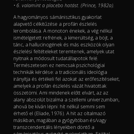
• 6. valamint a placebo hatást. (Prince, 1982a).
A hagyományos sámánisztikus gyakorlat
alapvető célkitűzése a profán észlelés
lerombolása. A monoton énekek, a vég nélkül
ismételgetett refrének, a kimerültség, a böjt, a
tánc, a hallucinogének és más eszközök olyan
észlelési feltételeket teremtenek, amelyek utat
nyitnak a módosult tudatállapotok felé.
Természetesen ez nemcsak pszichológiai
technikák kérdése: a tradicionális ideológia
irányítja és értékeli fel azokat az erőfeszítéseket,
amelyek a profán észlelés vázát hivatottak
összetörni. Ami mindenek előtt elvárt, az az
alany abszolút bizalma a szellemi univerzumban,
ahová be kíván lépni: hit nélkül semmi sem
érhető el (Eliade, 1976). A hit az oltalmazó
másikban, magában a gyógyítóban és/vagy
transzcendentális lényekben döntő a