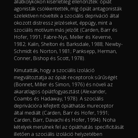
állatkölykökön kísérletileg ellenőrizték: ópiát
agonisták csökkentették, míg ópiát antagonisták
szelektíven növelték a szociális depriváció által
okozott distressz jelzéseket, éppúgy, mint a
szociális motívum más jelzőit (Carden, Barr és
Hofer, 1991; Fabre-Nys, Meller és Keverne,
1982; Kalin, Shelton és Barksdale, 1988; Newby-
Schmidt és Norton, 1981; Panksepp, Herman,
Conner, Bishop és Scott, 1978).
Kimutatták, hogy a szociális izoláció
megváltoztatja az ópiát-receptorok sűrűségét
(Bonnet, Míller és Simon, 1976) és növeli az
akaratlagos ópiátfogyasztást (Alexander,
Coambs és Hadaway, 1978). A szociális
deprivációra kifejtett ópiáthatás mureceptor
által mediált (Carden, Barr és Hofer, 1991;
Carden, Barr, Davachi és Hofer, 1994). Noha
kételyek merülnek fel az ópiáthatás specificitását
illetően a szociális izoláció helyzetében