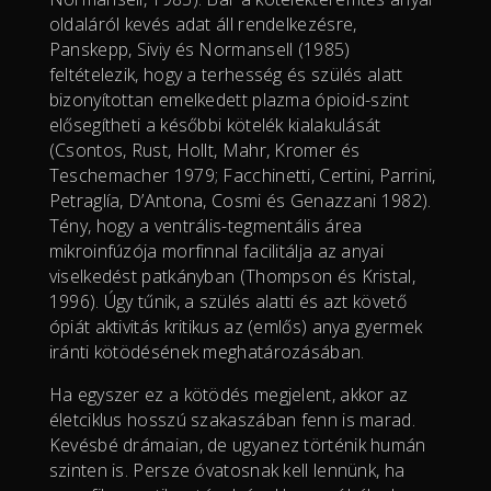
oldaláról kevés adat áll rendelkezésre,
Panskepp, Siviy és Normansell (1985)
feltételezik, hogy a terhesség és szülés alatt
bizonyítottan emelkedett plazma ópioid-szint
elősegítheti a későbbi kötelék kialakulását
(Csontos, Rust, Hollt, Mahr, Kromer és
Teschemacher 1979; Facchinetti, Certini, Parrini,
Petraglía, D’Antona, Cosmi és Genazzani 1982).
Tény, hogy a ventrális-tegmentális área
mikroinfúzója morfinnal facilitálja az anyai
viselkedést patkányban (Thompson és Kristal,
1996). Úgy tűnik, a szülés alatti és azt követő
ópiát aktivitás kritikus az (emlős) anya gyermek
iránti kötödésének meghatározásában.
Ha egyszer ez a kötödés megjelent, akkor az
életciklus hosszú szakaszában fenn is marad.
Kevésbé drámaian, de ugyanez történik humán
szinten is. Persze óvatosnak kell lennünk, ha