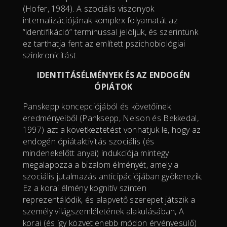
(Hofer, 1984). A szociális viszonyok
internalizációjának komplex folyamatát az
“identifikáció” terminussal jelöljük, és szerintünk
ez tarthatja fent az említett pszichobiológiai
szinkronicitást.
IDENTITÁSÉLMÉNYEK ÉS AZ ENDOGÉN
ÓPIÁTOK
Panskepp koncepciójából és követőinek
eredményeiből (Panksepp, Nelson és Bekkedal,
1997) azt a következtetést vonhatjuk le, hogy az
endogén ópiátaktivitás szociális (és
mindenekelőtt anyai) indukciója mintegy
megalapozza a bizalom élményét, amely a
szociális jutalmazás anticipációjában gyökerezik.
Ez a korai élmény kognitív szinten
reprezentálódik, és alapvető szerepet játszik a
személy világszemléletének alakulásában, A
korai (és így közvetlenebb módon érvényesülő)