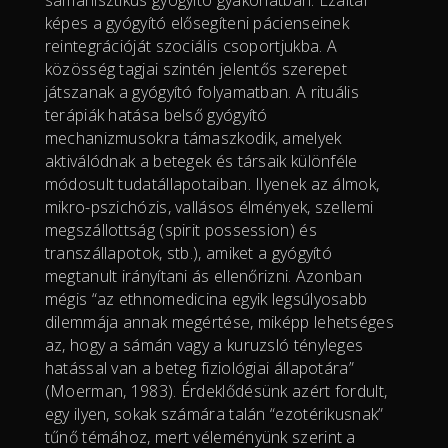
sámánisztikus gyógyító gyakorlatban. Ezáltal
képes a gyógyító elősegíteni pácienseinek
reintegrációját szociális csoportjukba. A
közösség tagjai szintén jelentős szerepet
játszanak a gyógyító folyamatban. A rituális
terápiák hatása belső gyógyító
mechanizmusokra támaszkodik, amelyek
aktiválódnak a betegek és társaik különféle
módosult tudatállapotaiban. Ilyenek az álmok,
mikro-pszichózis, vallásos élmények, szellemi
megszállottság (spirit possession) és
transzállapotok, stb.), amiket a gyógyító
megtanult irányítani ás ellenőrizni. Azonban
mégis “az ethnomedicina egyik legsúlyosabb
dilemmája annak megértése, miképp lehetséges
az, hogy a sámán vagy a kuruzsló tényleges
hatással van a beteg fiziológiai állapotára”
(Moerman, 1983). Érdeklődésünk azért fordult,
egy ilyen, sokak számára talán “ezotérikusnak”
tűnő témához, mert véleményünk szerint a