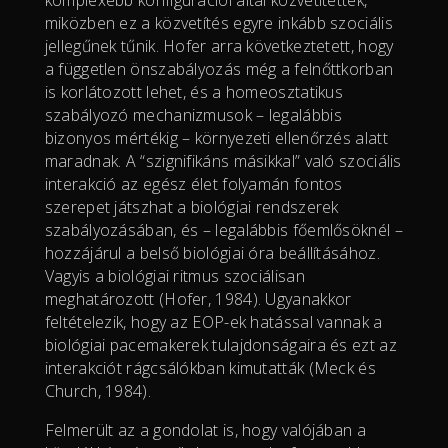
komplexebb konfigurációi által közvetítettek,
miközben ez a közvetítés egyre inkább szociális
jellegűnek tűnik. Hofer arra következtetett, hogy
a független önszabályozás még a felnőttkorban
is korlátozott lehet, és a homeosztatikus
szabályozó mechanizmusok – legalábbis
bizonyos mértékig – környezeti ellenőrzés alatt
maradnak. A “szignifikáns másikkal” való szociális
interakció az egész élet folyamán fontos
szerepet játszhat a biológiai rendszerek
szabályozásában, és – legalábbis főemlősöknél –
hozzájárul a belső biológiai óra beállításához.
Vagyis a biológiai ritmus szociálisan
meghatározott (Hofer, 1984). Ugyanakkor
feltételezik, hogy az EOP-ek hatással vannak a
biológiai pacemakerek tulajdonságaira és ezt az
interakciót rágcsálókban kimutatták (Meck és
Church, 1984).
Felmerült az a gondolat is, hogy valójában a