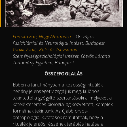
Frecska Ede, Nagy Alexandra
–
Országos
Pszichiátriai és Neurológiai Intézet, Budapest
Csökli Zsolt, Kulcsár Zsuzsanna
–
Személyiségpszichológiai Intézet, Eötvös Lóránd
Tudomány Egyetem, Budapest
ÖSSZEFOGLALÁS
Ebben a tanulmányban a közösségi rituálék
néhány jelenségét vizsgáljuk meg, különös
tekintettel a gyógyító szertartásokra, melyeket a
kötelékteremtés biológiailag közvetített, komplex
formáinak tekintünk. Az újabb orvos-
antropológiai kutatások rámutatnak, hogy a
rituálék jelentős részének terápiás hatása a