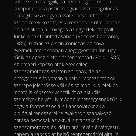
kötelékképzés egyik, ha nem a legfontosabb
komponense a pszichológiai összehangolódás
elősegítése az egymással kapcsolatban lévő
szervezetek között, és a résztvevők ritmusainak
ez a szinkronja lényeges az egyedek integrált
funkcióinak fenntartásában (Reite és Capitanio,
1985). Habár ez a szinkronicitás az anya-
gyermek interakcióban a legegyértelműbb, úgy
tűnik az egész életen át fennmarad (Field, 1985).
Az emberi kapcsolatok eredetileg
szenzomotoros szinten zajlanak, de az
ontogenezis folyamán a belső reprezentációk
szerepe jelentőssé válik és szimbolikus jelek és
mentális képzetek vehetik át az aktuális
személyek helyét. Ily módon lehetségesnek tűnik,
hogy a fontos szociális kapcsolatoknak a
biológiai rendszerekre gyakorolt szabályozó
hatása nemcsak az aktuális tranzakciók
szenzomotoros és idői mintái révén érvényesül,
hanem a kapcsolat belső reprezentációi által is