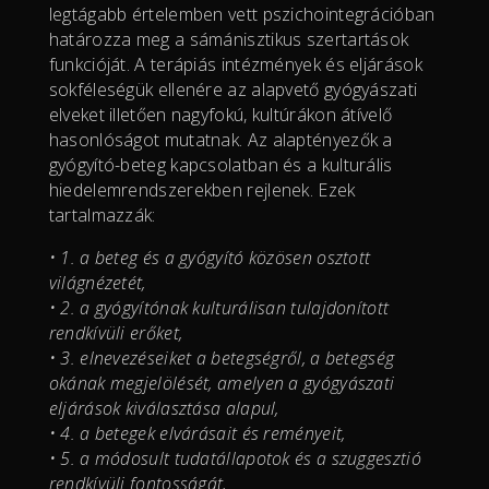
legtágabb értelemben vett pszichointegrációban
határozza meg a sámánisztikus szertartások
funkcióját. A terápiás intézmények és eljárások
sokféleségük ellenére az alapvető gyógyászati
elveket illetően nagyfokú, kultúrákon átívelő
hasonlóságot mutatnak. Az alaptényezők a
gyógyító-beteg kapcsolatban és a kulturális
hiedelemrendszerekben rejlenek. Ezek
tartalmazzák:
• 1. a beteg és a gyógyító közösen osztott
világnézetét,
• 2. a gyógyítónak kulturálisan tulajdonított
rendkívüli erőket,
• 3. elnevezéseiket a betegségről, a betegség
okának megjelölését, amelyen a gyógyászati
eljárások kiválasztása alapul,
• 4. a betegek elvárásait és reményeit,
• 5. a módosult tudatállapotok és a szuggesztió
rendkívüli fontosságát,