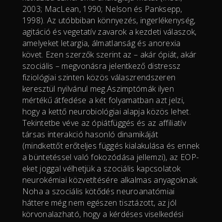
2003; MacLean, 1990; Nelson és Panksepp,
1998). Az utóbbiban könnyezés, ingerlékenység,
agitáció és vegetatív zavarok a kezdeti válaszok,
amelyeket letargia, álmatlanság és anorexia
követ. Ezen szerzők szerint az – akár ópiát, akár
szociális – megvonásra jelentkező distressz
fiziológiai szinten közös válaszrendszeren
keresztül nyilvánul meg.Aszimptómák ilyen
mértékű átfedése a két folyamatban azt jelzi,
hogy a kettő neurobiológiai alapja közös lehet.
Tekintetbe véve az ópiátfüggés és az affiliatív
társas interakció hasonló dinamikáját
(mindkettőt erőteljes függés kialakulása és ennek
a büntetéssel való fokozódása jellemzi), az EOP-
eket joggal vélhetjük a szociális kapcsolatok
neurokémiai közvetítésére alkalmas anyagoknak.
Noha a szociális kötődés neuroanatómiai
háttere még nem egészen tisztázott, az jól
körvonalazható, hogy a kérdéses viselkedési