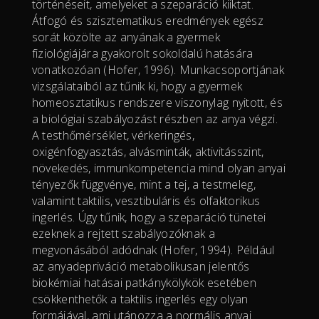
történéseit, amelyeket a szeparáció kiiktat.
Átfogó és szisztematikus eredmények egész
sorát közölte az anyának a gyermek
fiziológiájára gyakorolt sokoldalú hatására
vonatkozóan (Hofer, 1996). Munkacsoportjának
vizsgálataiból az tűnik ki, hogy a gyermek
homeosztatikus rendszere viszonylag nyitott, és
a biológiai szabályozást részben az anya végzi.
A testhőmérséklet, vérkeringés,
oxigénfogyasztás, alvásminták, aktivitásszint,
növekedés, immunkompetencia mind olyan anyai
tényezők függvénye, mint a tej, a testmeleg,
valamint taktilis, vesztibuláris és olfaktorikus
ingerlés. Úgy tűnik, hogy a szeparáció tünetei
ezeknek a rejtett szabályozóknak a
megvonásából adódnak (Hofer, 1994). Például
az anyadepriváció metabolikusan jelentős
biokémiai hatásai patkánykölykök esetében
csökkenthetők a taktilis ingerlés egy olyan
formájával, ami utánozza a normális anyai