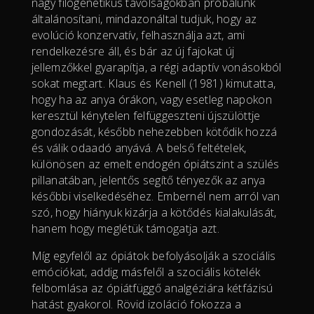
nagy filogenetikus távolságokban próbálunk
általánosítani, mindazonáltal tudjuk, hogy az
evolúció konzervatív, felhasználja azt, ami
rendelkezésre áll, és bár az új fajokat új
jellemzőkkel gyarapítja, a régi adaptív vonásokból
sokat megtart. Klaus és Kenell (1981) kimutatta,
hogy ha az anya órákon, vagy esetleg napokon
keresztül kénytelen felfüggeszteni újszülöttje
gondozását, később nehezebben kötődik hozzá
és válik odaadó anyává. A belső feltételek,
különösen az emelt endogén ópiátszint a szülés
pillanatában, jelentős segítő tényezők az anya
későbbi viselkedéséhez. Embernél nem arról van
szó, hogy hiányuk kizárja a kötődés kialakulását,
hanem hogy meglétük támogatja azt.
Míg egyfelől az ópiátok befolyásolják a szociális
emóciókat, addig másfelől a szociális kötelék
felbomlása az ópiátfüggő analgéziára kétfázisú
hatást gyakorol. Rövid izoláció fokozza a