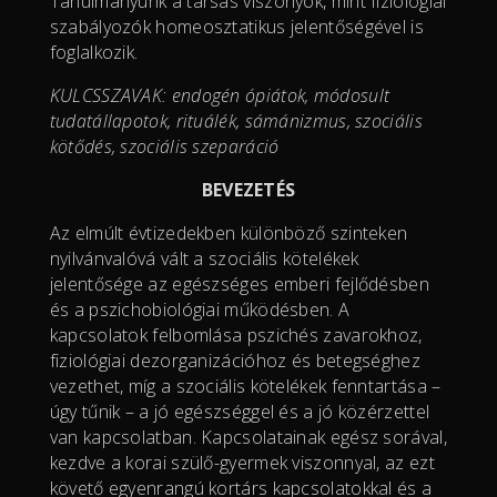
Tanulmányunk a társas viszonyok, mint fiziológiai
szabályozók homeosztatikus jelentőségével is
foglalkozik.
KULCSSZAVAK: endogén ópiátok, módosult
tudatállapotok, rituálék, sámánizmus, szociális
kötődés, szociális szeparáció
BEVEZETÉS
Az elmúlt évtizedekben különböző szinteken
nyilvánvalóvá vált a szociális kötelékek
jelentősége az egészséges emberi fejlődésben
és a pszichobiológiai működésben. A
kapcsolatok felbomlása pszichés zavarokhoz,
fiziológiai dezorganizációhoz és betegséghez
vezethet, míg a szociális kötelékek fenntartása –
úgy tűnik – a jó egészséggel és a jó közérzettel
van kapcsolatban. Kapcsolatainak egész sorával,
kezdve a korai szülő-gyermek viszonnyal, az ezt
követő egyenrangú kortárs kapcsolatokkal és a