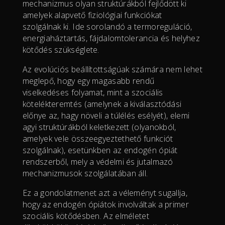
mechanizmus olyan struktúrákból fejlődött ki
amelyek alapvető fiziológiai funkciókat
szolgálnak ki. Ide sorolandó a termoreguláció,
energiaháztartás, fájdalomtolerancia és helyhez
kötődés szükséglete.
Az evolúciós beállítottságúak számára nem lehet
meglepő, hogy egy magasabb rendű
viselkedéses folyamat, mint a szociális
kötelékteremtés (amelynek a kiválasztódási
előnye az, hagy növeli a túlélés esélyét), elemi
agyi struktúrákból keletkezett (olyanokból,
amelyek vele összeegyeztethető funkciót
szolgálnak), esetünkben az endogén ópiát
rendszerből, mely a védelmi és jutalmazó
mechanizmusok szolgálatában áll.
Ez a gondolatmenet azt a véleményt sugallja,
hogy az endogén ópiátok involváltak a primer
szociális kötődésben. Az elméletet