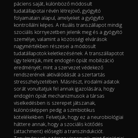
páciens saját, különböző módosult
tudatállapotai révén létrejövő, gyógyító
folyamatain alapul, amelyeket a gyógyító
kontrollálni képes. A rituális transzállapot mindig
szociális környezetben jelenik meg és a gyógyító
személye, valamint a közösségi elvárások
nagymértékben részesei a módosult
tudatállapotok keletkezésének. A transzállapotot
úgy tekintjük, mint endogén ópiát mobilizáció
eredményét; mint a szervezet védekező
rendszerének aktiválódását a szertartás
stresszhelyzetében. Másrészt, irodalmi adatok
sorát vonultatjuk fel annak igazolására, hogy
endogén ópiát mechanizmusok a társas
viselkedésben is szerepet játszanak,
különösképpen pedig a szimbiotikus
kötelékekben. Felvetjük, hogy ez a neurobiológiai
háttere annak, hogy a szociális kötődés
(attachment) elősegíti a transzindukciót.