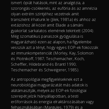
ismert ópiát hatások, mint az analgézia, a
szorongás-csökkenés, az eufória ás az amnézia
olyan extrém szintjéhez vezetnek amit
transzként írhatunk le (Jilek, 1981a) és ahhoz az
extázishoz áll közel amit Eliade a sámáni
gyakorlat sarkalatos elemének tekintett (2004).
Még szomatikus panaszok gyógyulása is
magyarázható ezen az alapon, ha figyelembe
vesszük azt a tényt, hogy egyes EOP-ek fokozzák
az immunkompetenciát (Morley, Kay, Solomon
és Plotnikoff, 1987; Teschemacher, Koch,
Scheffler, Hildebrand és Brantl 1990;
Teschemacher és Schweigerer, 1985).
Az antropológiai megfigyeléseknek ezt a
neurobiológiai magyarázatát más adatok is
alátámasztják, melyek az EOP-ek fiziológiai
szerepét jelzik hiányállapotban, a testi
erőforrások ás energia elraktározásában vagy
felhasználásában (Margules, 1979) és a