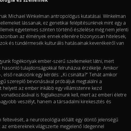
nak Michael Winkelman antropológus kutatásai. Winkelman
llemeket lássanak, ez genetikai felépítésünknek mint egy a
zellemek egyetemes szinten történő észlelése még nem jelenti
”, azonban az élmények ennek ellenére bizonyosan hitelesek,
ok és tündérmesék kulturális hatásainak keverékeiről van
agyunk fogékonyak ember-szerű szellemeket látni, mert
 hasonló tulajdonságokkal felruházva érzékelje. Amikor
, első reakciónk egy kérdés: „Ki csinálta?” Tehát amikor
egű szereplő bevonásával próbáljuk megtalálni a
 helyett az ember inkább egy villámistenre kezd
 vonatkozásával is foglalkoznunk kell, mert az emberi életre
gnagyobb veszélyt, hanem a társadalmi kirekesztés és
feltevését, a neuroteológia előállt egy döntő jelenségű
tt az embereknek világszerte megjelenő Idegennel