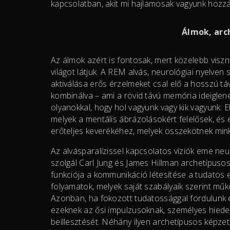
kapcsolatban, akit mi hajlamosak vagyunk hozzá
Álmok, arc
Az álmok azért is fontosak, mert közelebb visz
világot látjuk. A REM alvás, neurológiai nyelven
aktiválása erős érzelmeket csal elő a hosszú 
kombinálva – ami a rövid távú memória ideiglene
olyanokkal, hogy hol vagyunk vagy kik vagyunk. 
melyek a mentális ábrázolásokért felelősek, és 
erőteljes keverékéhez, melyek összekötnek mink
Az alvásparalízissel kapcsolatos víziók eme ne
szolgál Carl Jung és James Hillman archetípusos
funkciója a kommunikáció létesítése a tudatos e
folyamatok, melyek saját szabályaik szerint műkö
Azonban, ha fokozott tudatossággal fordulunk em
ezeknek az ősi impulzusoknak, személyes hiedel
beillesztését. Néhány ilyen archetípusos képzet