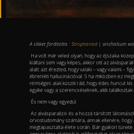
A cikket forditotta :
Strophariad
| orichalcum w
Ha volt már veled olyan, hogy az éjszaka közep
kiáltani sem vagy képes, akkor ott az alvásparal
alatt azt érezted, hogy valaki – vagy valami – f
ébrenléti hallucinációval. S ha miközben ez megt
rémséges alak kúszik rád, hogy édes huncut kis
egyike vagy a szerencséseknek, akik találkoztak
És nem vagy egyedül.
Az alvásparalízis és a hozzá társított látomáso
orvostudomány számára, annak ellenére, hogy 
megtapasztalta élete során. Bár gyakori tünete
egészséges alvóknál is előfordulhat olyan tén