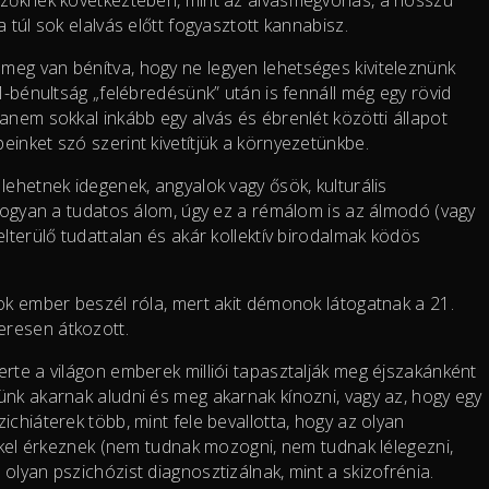
 túl sok elalvás előtt fogyasztott kannabisz.
eg van bénítva, hogy ne legyen lehetséges kiviteleznünk
M-bénultság „felébredésünk” után is fennáll még egy rövid
anem sokkal inkább egy alvás és ébrenlét közötti állapot
inket szó szerint kivetítjük a környezetünkbe.
lehetnek idegenek, angyalok vagy ősök, kulturális
Ahogyan a tudatos álom, úgy ez a rémálom is az álmodó (vagy
lterülő tudattalan és akár kollektív birodalmak ködös
ok ember beszél róla, mert akit démonok látogatnak a 21.
eresen átkozott.
rte a világon emberek milliói tapasztalják meg éjszakánként
ünk akarnak aludni és meg akarnak kínozni, vagy az, hogy egy
chiáterek több, mint fele bevallotta, hogy az olyan
ekkel érkeznek (nem tudnak mozogni, nem tudnak lélegezni,
olyan pszichózist diagnosztizálnak, mint a skizofrénia.