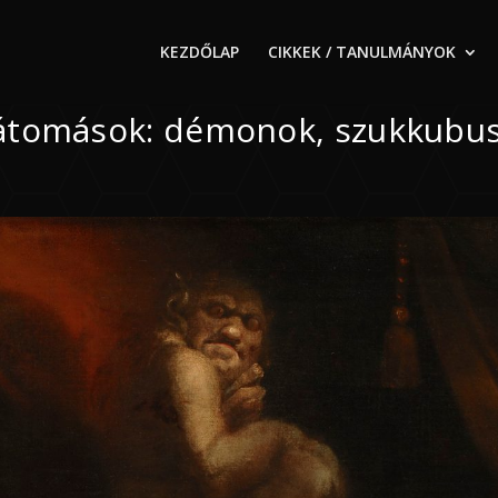
KEZDŐLAP
CIKKEK / TANULMÁNYOK
 látomások: démonok, szukkubu