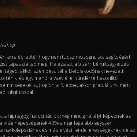
orkshop
én arra ébredtél, hogy nem tudsz mozogni, sőt segítségért
ízist tapasztaltad meg. Ha ezalatt a bizarr bénultság-érzés
igyel téged, akkor szembesültél a Betolakodónak nevezett
örténik, és egy manóra vagy éjjeli tündérre hasonlító
 semmiségeket suttogjon a füledbe, akkor gratulálunk, mert
 az Inkubusszal.
k, a hipnagóg hallucinációk még mindig rejtélyt képeznek az
a világ népességének 40%-a már legalább egyszer
 a narkolepsziának és más alvási rendellenességeknek, de az
yezőknek következtében, mint az alvásmegvonás, a hosszú