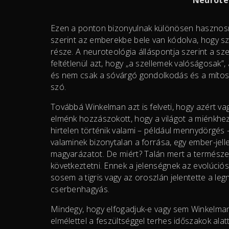
Ezen a ponton bizonyulnak különösen hasznos
szerint az emberekbe bele van kódolva, hogy sze
része. A neuroteológia álláspontja szerint a s
feltétlenül azt, hogy „a szellemek valóságosak
és nem csak a sóvárgó gondolkodás és a mítosz
szó.
Továbbá Winkelman azt is felveti, hogy azért v
elménk hozzászokott, hogy a világot a miénkhez
hirtelen történik valami – például mennydörgés –
valaminek bizonytalan a forrása, egy ember-jell
magyarázatot. De miért? Talán mert a természet
következtetni. Ennek a jelenségnek az evolúciós
sosem a tigris vagy az oroszlán jelentette a le
cserbenhagyás.
Mindegy, hogy elfogadjuk-e vagy sem Winkelman 
elmélettel a feszültséggel terhes időszakok ala