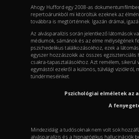
Ahogy Hufford egy 2008-as dokumentumfilmben 
repertoárunkból mi kitöröltük ezeknek az élmén
továbbra is megtörténnek. Igazán drámai, igaz
Az alvásparalízis során jelentkező látomások v
médiumok, sámánok és az elme mélységének fe
pszichedelikus találkozásokhoz, ezek a látomás
egyszer hozzászokik az összes egzisztenciális
csakra-tapasztalásokhoz. Azt remélem, sikerül v
egymástól ezekről a különös, túlvilági víziókról, 
tündérmeséinket.
Pszichológiai elméletek az a
A fenyeget
Mindezidáig a tudósoknak nem volt sok hozzáfű
alvásparalízis és a hipnagógikus hallucinációk 