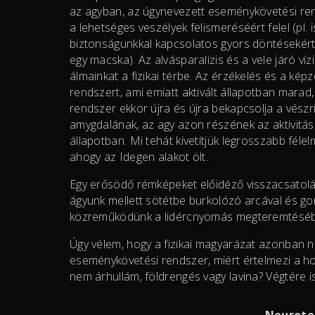
az agyban, az úgynevezett eseménykövetési rend
a lehetséges veszélyek felismeréséért felel (pl. 
biztonságunkkal kapcsolatos gyors döntésekért (
egy macska). Az alvásparalízis és a vele járó ví
álmainkat a fizikai térbe. Az érzékelés és a 
rendszert, ami emiatt aktivált állapotban marad
rendszer ekkor újra és újra bekapcsolja a vészria
amygdalának, az agy azon részének az aktivitása
állapotban. Mi tehát kivetítjük legrosszabb féle
ahogy az Idegen alakot ölt.
Egy erősödő rémképeket előidéző visszacsatolási
ágyunk mellett sötétbe burkolózó arcával és gono
közreműködünk a lidércnyomás megteremtésé
Úgy vélem, hogy a fizikai magyarázat azonban 
eseménykövetési rendszer, miért értelmezi a ho
nem árhullám, földrengés vagy lavina? Végtére 
Neurote