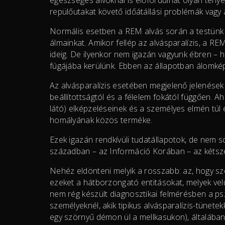
repülőutakat követő időátállási problémák vagy a
Normális esetben a REM alvás során a testünk m
álmainkat. Amikor fellép az alvásparalízis, a RE
ideig. De ilyenkor nem igazán vagyunk ébren – h
fúgájába kerülünk. Ebben az állapotban álomképe
Az alvásparalízis esetében megjelenő jelenések 
beállítottságtól és a félelem fokától függően. 
látó) elképzeléseinek és a személyes elmén túl e
homályának közös terméke.
Ezek igazán rendkívüli tudatállapotok, de nem s
században – az Információ Korában – az kétsz
Nehéz eldönteni melyik a rosszabb: az, hogy sze
ezeket a hátborzongató entitásokat, melyek vel
nem rég készült diagnosztikai felmérésben a pszi
személyeknél, akik tipikus alvásparalízis-tünet
egy szörnyű démon ül a mellkasukon), általában 