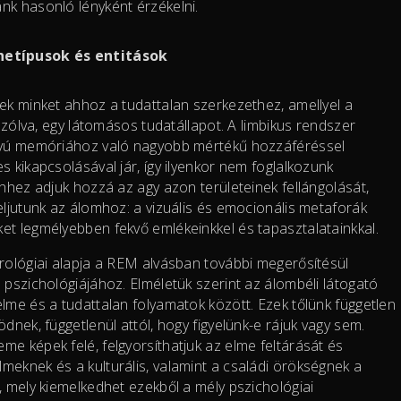
nk hasonló lényként érzékelni.
hetípusok és entitások
nek minket ahhoz a tudattalan szerkezethez, amellyel a
 szólva, egy látomásos tudatállapot. A limbikus rendszer
távú memóriához való nagyobb mértékű hozzáféréssel
s kikapcsolásával jár, így ilyenkor nem foglalkozunk
Ehhez adjuk hozzá az agy azon területeinek fellángolását,
eljutunk az álomhoz: a vizuális és emocionális metaforák
et legmélyebben fekvő emlékeinkkel és tapasztalatainkkal.
urológiai alapja a REM alvásban további megerősítésül
 pszichológiájához. Elméletük szerint az álombéli látogató
lme és a tudattalan folyamatok között. Ezek tőlünk független
dnek, függetlenül attól, hogy figyelünk-e rájuk vagy sem.
e képek felé, felgyorsíthatjuk az elme feltárását és
meknek és a kulturális, valamint a családi örökségnek a
, mely kiemelkedhet ezekből a mély pszichológiai