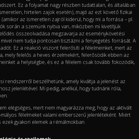
szert. Ez a folyamat nagy részben tudattalan, és általában
ismeretlen, hirtelen zajok esetén), majd az ezt követő fizikai
amikor az ismeretlen zajról kiderül, hogy mi a forrása – pl.
ziók során a szemünk nyitva van, miközben mi kivetítjük
képzelődés összeolvadása megzavarja az eseménykövetési
, mivel nem tudja pontosan tisztázni a fenyegetés forrását. A
dót. Ez a reakció viszont felerősíti a félelmeinket, mert az
, mely felelős a heves érzelmekért, felerősödik ebben az
lmeinket a helyiségbe, és ez a félelem csak tovább fokozódik,
 rendszerről beszélhetünk, amely kiváltja a jelenést az
sz jelenlétével. Mi pedig, anélkül, hogy tudnánk róla,
ben.
nem elégséges, mert nem magyarázza meg, hogy az aktivált
mályos félelmeket valami emberszerű jelenléteként. Miért
is ezek gyakori elemek a rémálmokban.
ológia és szellemek