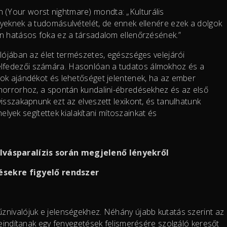
(Your worst nightmare) mondta: „Kulturális
yeknek a tudomásulvételét, de ennek ellenére ezek a dolgok
án hatásos foka ez a társadalom ellenőrzésének.”
alójában az élet természetes, egészséges velejárói
lfedezői számára. Hasonlóan a tudatos álmokhoz és a
ok ajándékot és lehetőséget jelentenek, ha az ember
 horrorhoz, a spontán kundalini-ébredésekhez és az első
isszakapnunk ezt az elveszett lexikont, és tanulhatunk
melyek segítettek kialakítani mítoszainkat és
lvásparalízis során megjelenő lényekről
ésekre figyelő rendszer
znivalójuk e jelenségekhez. Néhány újabb kutatás szerint az
beindítanak egy fenyegetések felismerésére szolgáló keresőt