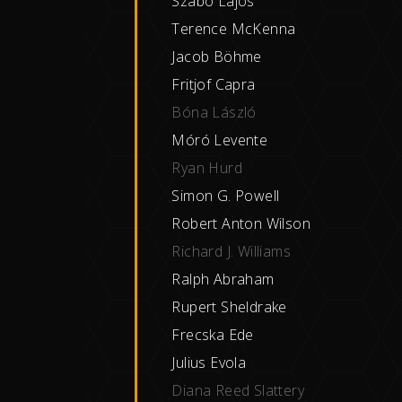
Szabó Lajos
Terence McKenna
J
acob Böhme
Fritjof Capra
Bóna László
Móró Levente
Ryan Hurd
Simon G. Powell
Robert Anton Wilson
Richard J. Williams
Ralph Abraham
Rupert Sheldrake
Frecska Ede
Julius Evola
Diana Reed Slattery