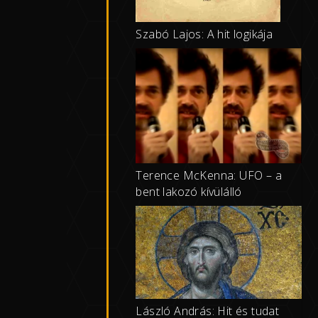
Szabó Lajos: A hit logikája
Terence McKenna: UFO – a
bent lakozó kívülálló
László András: Hit és tudat