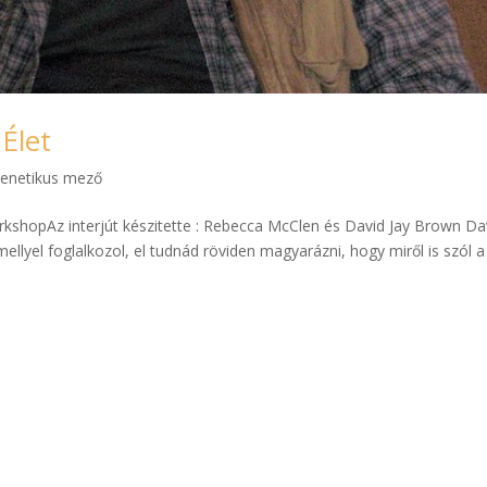
Élet
enetikus mező
orkshopAz interjút készitette : Rebecca McClen és David Jay Brown Da
ellyel foglalkozol, el tudnád röviden magyarázni, hogy miről is szól a