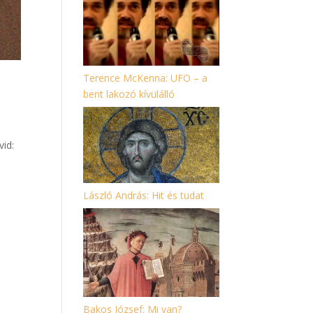
Terence McKenna: UFO – a
bent lakozó kívülálló
vid:
László András: Hit és tudat
Bakos József: Mi van?