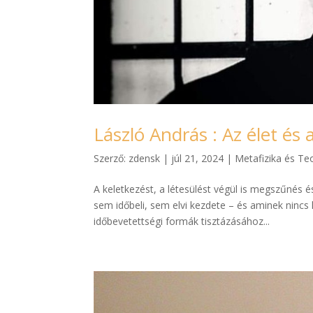
László András : Az élet és
Szerző:
zdensk
|
júl 21, 2024
|
Metafizika és Te
A keletkezést, a létesülést végül is megszűnés 
sem időbeli, sem elvi kezdete – és aminek ninc
időbevetettségi formák tisztázásához...