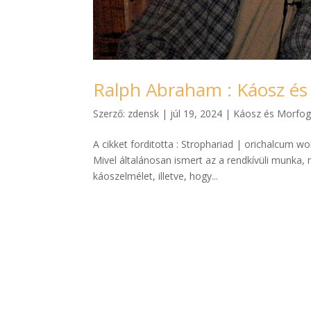
Ralph Abraham : Káosz és 
Szerző:
zdensk
|
júl 19, 2024
|
Káosz és Morfog
A cikket forditotta : Strophariad | orichalcum w
Mivel általánosan ismert az a rendkívüli munka, m
káoszelmélet, illetve, hogy...