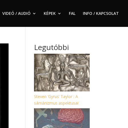
VIDEÓ / AUDIÓ
KÉPEK
FAL
INFO / KAPCSOLAT
Legutóbbi
Steven ‘Gyrus’ Taylor : A
sámánizmus aspektusai