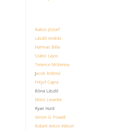
SZERZŐK
Bakos József
László András
Hamvas Béla
Szabó Lajos
Terence McKenna
J
acob Böhme
Fritjof Capra
Bóna László
Móró Levente
Ryan Hurd
Simon G. Powell
Robert Anton Wilson