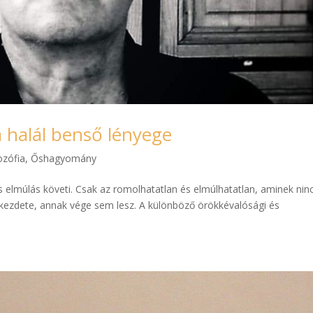
 a halál benső lényege
ozófia
,
Őshagyomány
és elmúlás követi. Csak az romolhatatlan és elmúlhatatlan, aminek nin
s kezdete, annak vége sem lesz. A különböző örökkévalósági és