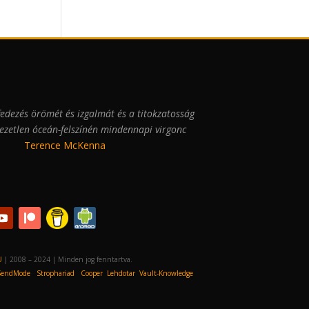
fedezés örömét és izgalmát és a titokzatosság
pezetlen óceán-felszínén mindennapi virgonc
col…”
Terence McKenna
U
| 2008 – 2024 | Minden jog fenntartva.
SendMode Strophariad Cooper Lehdotar Vault-Knowledge