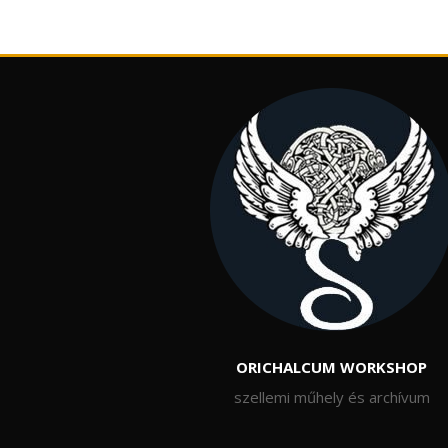
ORICHALCUM WORKSHOP
szellemi műhely és archívum