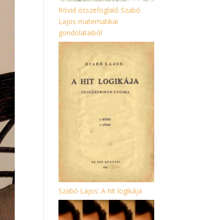
Rövid összefoglaló Szabó
Lajos matematikai
gondolataiból
Szabó Lajos: A hit logikája