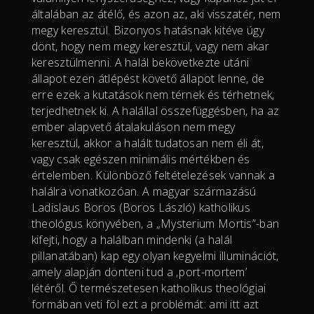
általában az átélő, és azon az, aki visszatér, nem
megy keresztül. Bizonyos hatásnak kitéve úgy
dönt, hogy nem megy keresztül, vagy nem akar
keresztülmenni. A halál bekövetkezte utáni
állapot ezen átlépést követő állapot lenne, de
erre ezek a kutatások nem térnek és térhetnek,
terjedhetnek ki. A halállal összefüggésben, ha az
ember alapvető átalakuláson nem megy
keresztül, akkor a halált tudatosan nem éli át,
vagy csak egészen minimális mértékben és
értelemben. Különböző feltételezések vannak a
halálra vonatkozóan. A magyar származású
Ladislaus Boros (Boros László) katholikus
theológus könyvében, a „Mysterium Mortis”-ban
kifejti, hogy a halálban mindenki (a halál
pillanatában) kap egy olyan kegyelmi illuminációt,
amely alapján dönteni tud a ‚port-mortem’
létéről. Ő természetesen katholikus theológiai
formában veti föl ezt a problémát: ami itt azt