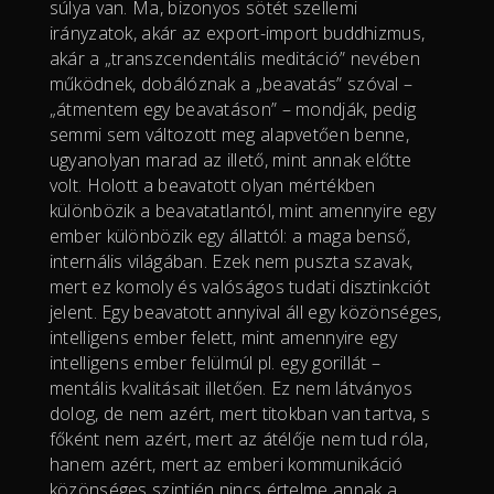
súlya van. Ma, bizonyos sötét szellemi
irányzatok, akár az export-import buddhizmus,
akár a „transzcendentális meditáció” nevében
működnek, dobálóznak a „beavatás” szóval –
„átmentem egy beavatáson” – mondják, pedig
semmi sem változott meg alapvetően benne,
ugyanolyan marad az illető, mint annak előtte
volt. Holott a beavatott olyan mértékben
különbözik a beavatatlantól, mint amennyire egy
ember különbözik egy állattól: a maga benső,
internális világában. Ezek nem puszta szavak,
mert ez komoly és valóságos tudati disztinkciót
jelent. Egy beavatott annyival áll egy közönséges,
intelligens ember felett, mint amennyire egy
intelligens ember felülmúl pl. egy gorillát –
mentális kvalitásait illetően. Ez nem látványos
dolog, de nem azért, mert titokban van tartva, s
főként nem azért, mert az átélője nem tud róla,
hanem azért, mert az emberi kommunikáció
közönséges szintjén nincs értelme annak a