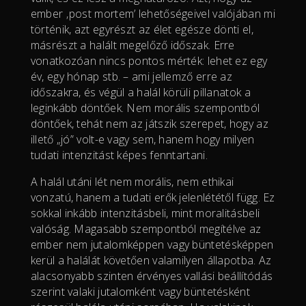
ember ‚post mortem’ lehetőségeivel valójában mi
történik, azt egyrészt az élet egésze dönti el,
másrészt a halált megelőző időszak. Erre
vonatkozóan nincs pontos mérték: lehet ez egy
év, egy hónap stb. – ami jellemző erre az
időszakra, és végül a halál körüli pillanatok a
leginkább döntőek. Nem morális szempontból
döntőek, tehát nem az játszik szerepet, hogy az
illető „jó” volt-e vagy sem, hanem hogy milyen
tudati intenzitást képes fenntartani.
A halál utáni lét nem morális, nem ethikai
vonzatú, hanem a tudati erők jelenlététől függ. Ez
sokkal inkább intenzitásbeli, mint moralitásbeli
valóság. Magasabb szempontból megítélve az
ember nem jutalomképpen vagy büntetésképpen
kerül a halálát követően valamilyen állapotba. Az
alacsonyabb szinten érvényes vallási beállítódás
szerint valaki jutalomként vagy büntetésként