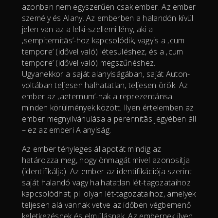
azonban nem egyszerűen csak ember. Az ember
személy és Alany. Az emberben a halandón kívül
jelen van az a lelki-szellemi lény, aki a
‚sempiternitās’-hoz kapcsolódik, vagyis a ‚cum
tempore’ (idővel való) létesüléshez, és a ‚cum
tempore’ (idővel való) megszűnéshez.
Ugyanekkor a saját alanyiságában, saját Auton-
voltában teljesen halhatatlan, teljesen örök. Az
ember az ‚aeternum’-nak a reprezentánsa
minden körülmények között. Ilyen értelemben az
ember megnyilvánulása a perennitās jegyében áll
– ez az emberi Alanyiság.
Az ember tényleges állapotát mindig az
határozza meg, hogy önmagát mivel azonosítja
(identifikálja). Az ember az identifikációja szerint
saját halandó vagy halhatatlan lét-tagozataihoz
kapcsolódhat; pl. olyan lét-tagozataihoz, amelyek
teljesen alá vannak vetve az időben végbemenő
keletkezésnek és elmúlásnak. Az embernek ilyen