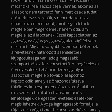
részesül halála utáni sorsában. Ha valakinek
metafizikai realizációs céljai vannak, akkor ez az
álláspont nem tartható fenn, mert csak a tudati
erőknek lesz szerepük, s nem oda kerül az
ember (az emberi tudat), amit egy ítéletnek
megfelelően megérdemel, hanem oda, ami
megfelel az állapotának. Ezzel kapcsolatban az
„igazságosság” vagy „igazságtalanság” fel sem
merülhet. Míg alacsonyabb szempontból ennek
a felvetésnek határozott szemléletbeli
létjogosultsága van, addig magasabb
szempontból ez fel sem vethető. A megfelelések
érvényesülnek; tehát mindenki egy olyan
állapotnak megfelelő további állapothoz
kapcsolódik, amely az önazonosításával
tökéletes korrespondenciában van. Általában
nincsenek a halál után transzmutációs
lehetőségek, de egészen kivételes esetekben
mégis lehetnek. A yōga legmagasabb formája, a
rāja-tantra-yōga ismer bizonyos aszkézist, amely