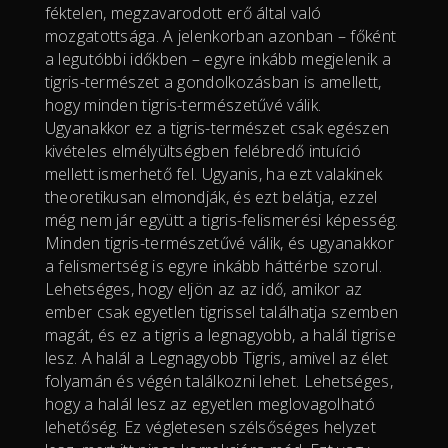
féktelen, megzavarodott erő által való
mozgatottsága. A jelenkorban azonban – főként
a legutóbbi időkben – egyre inkább megjelenik a
tigris-természet a gondolkozásban is amellett,
hogy minden tigris-természetűvé válik.
Ugyanakkor ez a tigris-természet csak egészen
kivételes elmélyültségben felébredő intuíció
mellett ismerhető fel. Ugyanis, ha ezt valakinek
theoretikusan elmondják, és ezt belátja, ezzel
még nem jár együtt a tigris-felismerési képesség.
Minden tigris-természetűvé válik, és ugyanakkor
a felismertség is egyre inkább háttérbe szorul.
Lehetséges, hogy eljön az az idő, amikor az
ember csak egyetlen tigrissel találhatja szemben
magát, és ez a tigris a legnagyobb, a halál tigrise
lesz. A halál a Legnagyobb Tigris, amivel az élet
folyamán és végén találkozni lehet. Lehetséges,
hogy a halál lesz az egyetlen meglovagolható
lehetőség. Ez végletesen szélsőséges helyzet