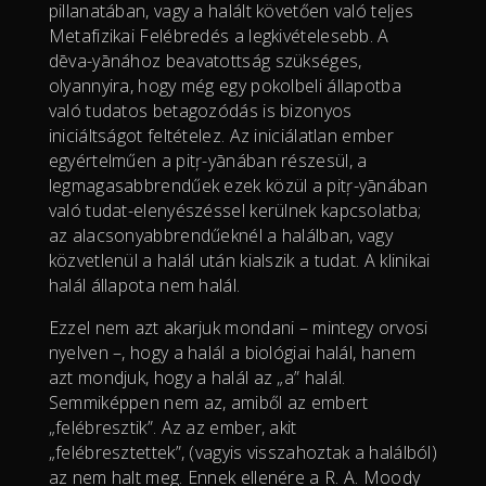
pillanatában, vagy a halált követően való teljes
Metafizikai Felébredés a legkivételesebb. A
dēva-yānához beavatottság szükséges,
olyannyira, hogy még egy pokolbeli állapotba
való tudatos betagozódás is bizonyos
iniciáltságot feltételez. Az iniciálatlan ember
egyértelműen a pitŗ-yānában részesül, a
legmagasabbrendűek ezek közül a pitŗ-yānában
való tudat-elenyészéssel kerülnek kapcsolatba;
az alacsonyabbrendűeknél a halálban, vagy
közvetlenül a halál után kialszik a tudat. A klinikai
halál állapota nem halál.
Ezzel nem azt akarjuk mondani – mintegy orvosi
nyelven –, hogy a halál a biológiai halál, hanem
azt mondjuk, hogy a halál az „a” halál.
Semmiképpen nem az, amiből az embert
„felébresztik”. Az az ember, akit
„felébresztettek”, (vagyis visszahoztak a halálból)
az nem halt meg. Ennek ellenére a R. A. Moody