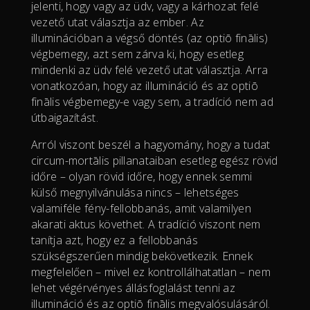
jelenti, hogy vagy az üdv, vagy a kárhozat felé
vezető utat választja az ember. Az
illuminációban a végső döntés (az optiō finālis)
végbemegy, azt sem zárva ki, hogy esetleg
mindenki az üdv felé vezető utat választja. Arra
vonatkozóan, hogy az illumináció és az optiō
finālis végbemegy-e vagy sem, a tradíció nem ad
útbaigazítást.
Arról viszont beszél a hagyomány, hogy a tudat
circum-mortālis pillanataiban esetleg egész rövid
időre – olyan rövid időre, hogy ennek semmi
külső megnyilvánulása nincs – lehetséges
valamiféle fény-fellobbanás, amit valamilyen
akarati aktus követhet. A tradíció viszont nem
tanítja azt, hogy ez a fellobbanás
szükségszerűen mindig bekövetkezik. Ennek
megfelelően – mivel ez kontrollálhatatlan – nem
lehet végérvényes állásfoglalást tenni az
illumináció és az optiō finālis megvalósulásáról.