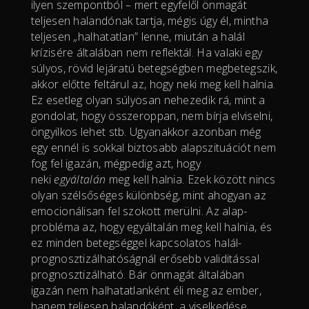
ilyen szempontból – mert egyfelől önmagát
teljesen halandónak tartja, mégis úgy él, mintha
teljesen „halhatatlan” lenne, miután a halál
krízisére általában nem reflektál. Ha valaki egy
súlyos, rövid lejáratú betegségben megbetegszik,
akkor előtte feltárul az, hogy neki meg kell halnia.
Ez esetleg olyan súlyosan nehezedik rá, mint a
gondolat, hogy összeroppan, nem bírja elviselni,
öngyilkos lehet stb. Ugyanakkor azonban még
egy ennél is sokkal biztosabb alapszituációt nem
fog fel igazán, mégpedig azt, hogy
neki
egyáltalán
meg kell halnia. Ezek között nincs
olyan szélsőséges különbség, mint ahogyan az
emocionálisan fel szokott merülni. Az alap-
probléma az, hogy egyáltalán meg kell halnia, és
ez minden betegséggel kapcsolatos halál-
prognosztizálhatóságnál erősebb validitással
prognosztizálható. Bár önmagát általában
igazán nem halhatatlanként éli meg az ember,
hanem teljesen halandóként, a viselkedése