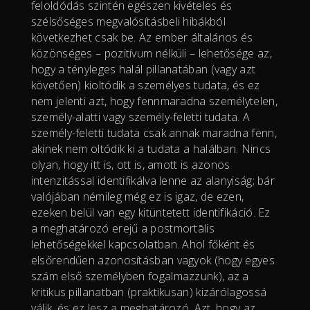
feloldódás szintén egészen kivételes és
szélsőséges megvalósításbeli hibákból
következhet csak be. Az ember általános és
közönséges – pozitívum nélküli – lehetősége az,
hogy a tényleges halál pillanatában (vagy azt
követően) kioltódik a személyes tudata, és ez
nem jelenti azt, hogy fennmaradna személytelen,
személy-alatti vagy személy-feletti tudata. A
személy-feletti tudata csak annak maradna fenn,
akinek nem oltódik ki a tudata a halálban. Nincs
olyan, hogy itt is, ott is, amott is azonos
intenzitással identifikálva lenne az alanyiság; bár
valójában némileg még ez is igaz, de ezen,
ezeken belül van egy kitüntetett identifikáció. Ez
a meghatározó erejű a postmortālis
lehetőségekkel kapcsolatban. Ahol főként és
elsőrendűen azonosításban vagyok (hogy egyes
szám első személyben fogalmazzunk), az a
kritikus pillanatban (praktikusan) kizárólagossá
válik, és ez lesz a meghatározó. Azt, hogy az