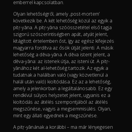
emberrel kapcsolatban.
Olyan lehetőségről, amely ‚post-mortem’
következik be. A két lehetőség közül az egyik a
pitŗ-yāna. A pitŗ-yāna szóösszetétel első tagja
szigorú szószerintiségben apát, atyát jelent,
kitágított értelemben őst, így az egész kifejezés
magyarra fordítva az ősök útját jelenti. A másik
lehetőség a dēva-yāna. A dēva istent jelent, a
dēva-yāna: az istenek útja, az isteni út. A pitŗ-
yānához két al-lehetőség tartozik. Az egyik a
tudatnak a halálban való (vagy közvetlenül a
halál után való) kioltódása. Ez az a lehetőség,
amely a jelenkorban a legáltalánosabb. Ez egy
rendkívül súlyos helyzetet jelent, ugyanis ez a
kioltódás az átélés szempontjából az átélés
megszűnése, vagyis a megsemmisülés. Olyan,
mint egy állati egyednek a megszűnése.
A pitŗ-yānának a korábbi – ma már lényegesen