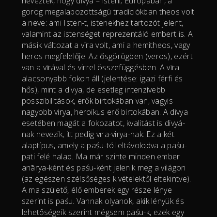
nevezték, hogy divya – isteni; Európában, a
görög megalapozottságú tradíciókban theos volt
a neve: ami Isten-t, istenekhez tartozót jelent,
valamint az istenséget reprezentáló embert is. A
másik változat a vīra volt, ami a hemitheos, vagy
hēros megfelelője. Az ősgörögben (vēros), ezért
van a vīrával és virrel összefüggésben. A vīra
alacsonyabb fokon áll (jelentése: igazi férfi és
hős), mint a divya, de esetleg intenzívebb
posszibilitások, erők birtokában van, vagyis
nagyobb virya, heroikus erő birtokában. A divya
esetében magát a fokozatot, kvalitást is divyá-
nak nevezik, itt pedig vīra-virya-nak: Ez a két
alaptípus, amely a paśu-tól eltávolodva a paśu-
pati felé halad. Ma már szinte minden ember
anārya-ként és paśu-ként jelenik meg a világon
(az egészen szélsőséges kivételektől eltekintve).
A ma születő, élő emberek egy része lénye
szerint is paśu. Vannak olyanok, akik lényük és
lehetőségeik szerint mégsem paśu-k, ezek egy