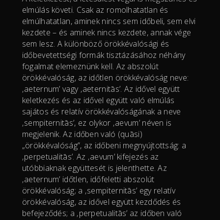
elmúlás követi. Csak az romolhatatlan és
elmúlhatatlan, aminek nincs sem időbeli, sem elvi
kezdete – és aminek nincs kezdete, annak vége
sem lesz. A különböző örökkévalósági és
időbevetettségi formák tisztázásához néhány
fogalmat elemeznünk kell. Az abszolút
örökkévalóság, az időtlen örökkévalóság neve:
‚aeternum’ vagy ‚aeternitās’. Az idővel együtt
keletkezés és az idővel együtt való elmúlás
sajátos és relatív örökkévalóságának a neve
‚sempiternitās’, ez olykor ‚aevum’ néven is
megjelenik. Az időben való (quāsi)
„örökkévalóság”, az időbeni megnyújtottság: a
‚perpetualitās’. Az ‚aevum’ kifejezés az
utóbbiaknak együttesét is jelenthette. Az
‚aeternum’ időtlen, időfeletti abszolút
örökkévalóság; a ‚sempiternitās’ egy relatív
örökkévalóság, az idővel együtt kezdődés és
befejeződés; a ‚perpetualitās’ az időben való