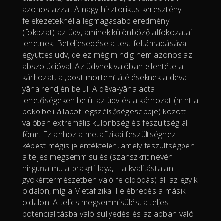
azonos azzal. A nagy hisztorikus keresztény
felekezeteknél a legmagasabb eredmény
(fokozat) az üdv, aminek különböző alfokozatai
lehetnek. Beteljesedése a test feltámadásával
együttes üdv, de ez még mindig nem azonos az
abszolúcióval. Az üdvnek valóban ellentéte a
kárhozat, a ‚post-mortem’ átéléseknek a dēva-
yāna rendjén belül. A dēva-yāna adta
lehetőségeken belül az üdv és a kárhozat (mint a
pokolbeli állapot legszélsőségesebbje) között
valóban extremális különbség és feszültség áll
fönn. Ez ahhoz a metafizikai feszültséghez
képest mégis jelentéktelen, amely feszültségben
a teljes megsemmisülés (szanszkrit nevén:
nirguņa-mūla-prakŗti-laya, – a kvalitástalan
gyökértermészetben való feloldódás) áll az egyik
oldalon, míg a Metafizikai Felébredés a másik
oldalon. A teljes megsemmisülés, a teljes
potencialitásba való süllyedés és az abban való