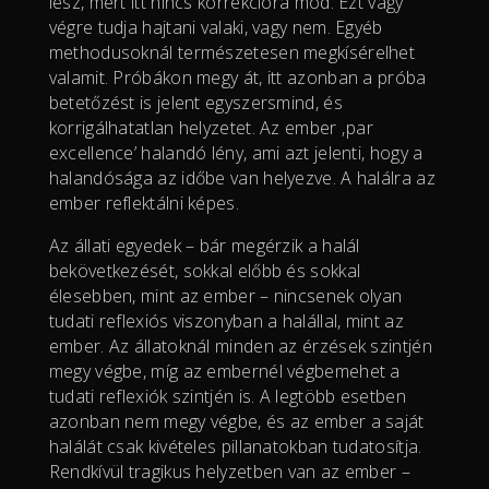
lesz, mert itt nincs korrekcióra mód. Ezt vagy
végre tudja hajtani valaki, vagy nem. Egyéb
methodusoknál természetesen megkísérelhet
valamit. Próbákon megy át, itt azonban a próba
betetőzést is jelent egyszersmind, és
korrigálhatatlan helyzetet. Az ember ‚par
excellence’ halandó lény, ami azt jelenti, hogy a
halandósága az időbe van helyezve. A halálra az
ember reflektálni képes.
Az állati egyedek – bár megérzik a halál
bekövetkezését, sokkal előbb és sokkal
élesebben, mint az ember – nincsenek olyan
tudati reflexiós viszonyban a halállal, mint az
ember. Az állatoknál minden az érzések szintjén
megy végbe, míg az embernél végbemehet a
tudati reflexiók szintjén is. A legtöbb esetben
azonban nem megy végbe, és az ember a saját
halálát csak kivételes pillanatokban tudatosítja.
Rendkívül tragikus helyzetben van az ember –