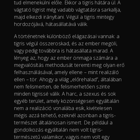
tud elmenekülni előle. Ekkor a tigris hátára ül. A
vágtató tigrist még vadabb vágtatásra sarkallja,
majd elkezdi irányítani. Végül a tigris mintegy
hordozójává, hátasállatává válik.
A történetnek különböző elágazásai vannak: a
tigris végül összeroskad, és az ember megöli,
vagy pedig továbbra is hátasállata marad. A
lényeg az, hogy az ember önmaga számára a
megvalósítás methodusát teremti meg olyan erő
felhasználásával, amely ellene – mint realizáló
ellen – tör. Ahogy a világ „előrehalad”, általában
nem felismerten, de felismerhetően szinte
minden tigrissé válik. A harc, a szexus és sok
egyéb terület, amely közönségesen egyáltalán
nem a realizáció vonalába esik, kivételesen
mégis azzá tehető, ezeknél azonban a tigris-
természet általánosan ismert. De például a
gondolkozás egyáltalán nem volt tigris-
természetű valamikor, vagyis nem volt egy