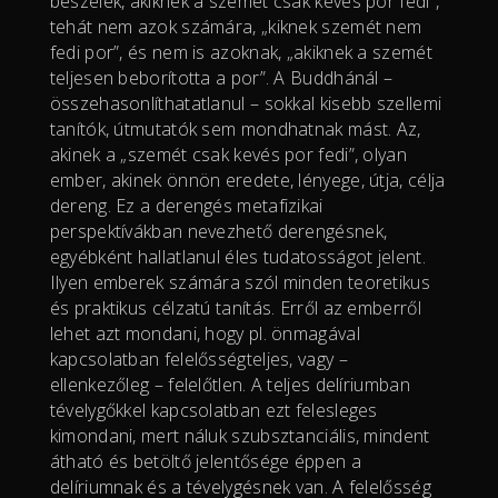
beszélek, akiknek a szemét csak kevés por fedi”,
tehát nem azok számára, „kiknek szemét nem
fedi por”, és nem is azoknak, „akiknek a szemét
teljesen beborította a por”. A Buddhánál –
összehasonlíthatatlanul – sokkal kisebb szellemi
tanítók, útmutatók sem mondhatnak mást. Az,
akinek a „szemét csak kevés por fedi”, olyan
ember, akinek önnön eredete, lényege, útja, célja
dereng. Ez a derengés metafizikai
perspektívákban nevezhető derengésnek,
egyébként hallatlanul éles tudatosságot jelent.
Ilyen emberek számára szól minden teoretikus
és praktikus célzatú tanítás. Erről az emberről
lehet azt mondani, hogy pl. önmagával
kapcsolatban felelősségteljes, vagy –
ellenkezőleg – felelőtlen. A teljes delíriumban
tévelygőkkel kapcsolatban ezt felesleges
kimondani, mert náluk szubsztanciális, mindent
átható és betöltő jelentősége éppen a
delíriumnak és a tévelygésnek van. A felelősség