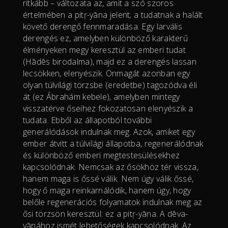
ritkább – változata az, amit a szó szoros
értelmében a pitŗ-yāna jelent; a tudatnak a halált
követő derengő fennmaradása. Egy larvális
derengés ez, amelyben különböző karakterű
élményeken megy keresztül az emberi tudat
(Hādēs birodalma), majd ez a derengés lassan
lecsökken, elenyészik. Önmagát azonban egy
olyan túlvilági törzsbe (eredetbe) tagozódva éli
át (ez Ábrahám kebele), amelyben mintegy
visszatérve őseihez fokozatosan elenyészik a
tudata. Ebből az állapotból további
generálódások indulnak meg. Azok, amiket egy
ember átvitt a túlvilági állapotba, regenerálódnak
és különböző emberi megtestesülésekhez
kapcsolódnak. Nemcsak az ősökhöz tér vissza,
hanem maga is őssé válik. Nem úgy válik őssé,
hogy ő maga reinkarnálódik, hanem úgy, hogy
belőle regenerációs folyamatok indulnak meg az
ősi törzsön keresztül: ez a pitŗ-yāna. A dēva-
yānához ismét lehetőségek kapcsolódnak. Az