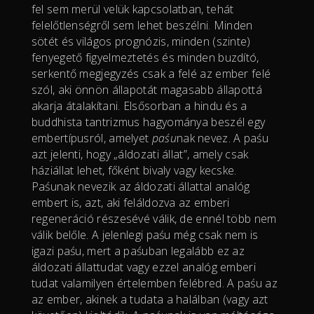
fel sem merül velük kapcsolatban, tehát
felelőtlenségről sem lehet beszélni. Minden
sötét és világos prognózis, minden (szinte)
fenyegető figyelmeztetés és minden buzdító,
serkentő megjegyzés csak a felé az ember felé
szól, aki önnön állapotát magasabb állapottá
akarja átalakítani. Elsősorban a hindu és a
buddhista tantrizmus hagyománya beszél egy
embertípusról, amelyet
paśu
nak nevez. A paśu
azt jelenti, hogy „áldozati állat”, amely csak
háziállat lehet, főként bivaly vagy kecske.
Paśunak nevezik az áldozati állattal analóg
embert is, azt, aki feláldozva az emberi
regeneráció részesévé válik, de ennél több nem
válik belőle. A jelenlegi paśu még csak nem is
igazi paśu, mert a paśuban legalább ez az
áldozati állattudat vagy ezzel analóg emberi
tudat valamilyen értelemben felébred. A paśu az
az ember, akinek a tudata a halálban (vagy azt