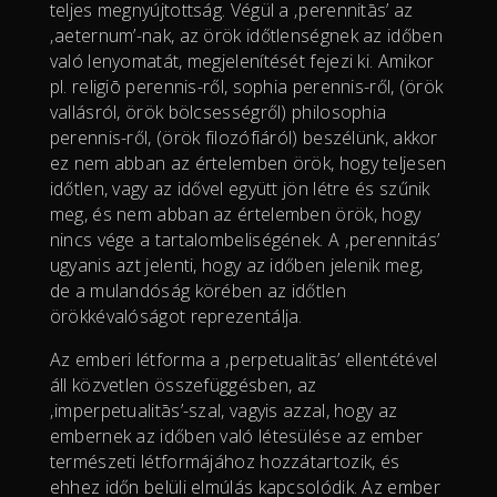
teljes megnyújtottság. Végül a ‚perennitās’ az
‚aeternum’-nak, az örök időtlenségnek az időben
való lenyomatát, megjelenítését fejezi ki. Amikor
pl. religiō perennis-ről, sophia perennis-ről, (örök
vallásról, örök bölcsességről) philosophia
perennis-ről, (örök filozófiáról) beszélünk, akkor
ez nem abban az értelemben örök, hogy teljesen
időtlen, vagy az idővel együtt jön létre és szűnik
meg, és nem abban az értelemben örök, hogy
nincs vége a tartalombeliségének. A ‚perennitás’
ugyanis azt jelenti, hogy az időben jelenik meg,
de a mulandóság körében az időtlen
örökkévalóságot reprezentálja.
Az emberi létforma a ‚perpetualitās’ ellentétével
áll közvetlen összefüggésben, az
‚imperpetualitās’-szal, vagyis azzal, hogy az
embernek az időben való létesülése az ember
természeti létformájához hozzátartozik, és
ehhez időn belüli elmúlás kapcsolódik. Az ember