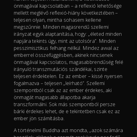
önmagával kapcsolatban – a reflexió lehetősége
mellett meglévő reflexió-hiány következtében –
teljesen olyan, mintha sohasem kellene
megszűnnie. Minden magasrendű szellemi
irányzat egyik alaptanítása, hogy: „életed minden
napjára tekints úgy, mint az utolsóra”. Minden
pesszimisztikus felhang nélkül. Mindez avval az
emberrel összefüggésben, akinek nincsenek
önmagával kapcsolatos, magasabbrendűség felé
irányuló transzmutációs szándékai, szinte
teljesen érdektelen. Ez az ember – kissé nyersen
fogalmazva – teljesen „leírható”. Szellemi
szempontból csak az az ember érdekes, aki
önmagát magasabb állapotba akarja
transzformálni. Sok más szempontból persze
bárki érdekes lehet, de e tekintetben csak ez az
ember jön számításba.
A történelmi Buddha azt mondta, „azok számára