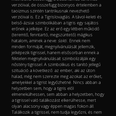
verzióival, de összefügg bizonyos értelemben a
taoizmus szintén tantrikusnak nevezhető
verzióival is. Ez a Tigrislovaglás. A távol-keleti és
belső-ázsiai szimbolikában a tigris egy sajátos
erőnek a jelképe. Ez az erő egy létben működő
(teremtő, fenntartó, megszüntető) mágikus
hatalom, aminek a neve:
śakti.
Ennek nem
minden formáját, megnyilvánulását jellemzik,
jelképezik tigrissel, hanem elsősorban ennek a
féktelen megnyilvánulásait szimbolizálják egy
nőstény tigrissel. A szimbolikus és tanító jellegű
szituáció a következő: az ember, aki az úton
halad, még nem szerezte meg azokat az erőket,
amelyekkel a tigrist legyőzhetné. Nincs abban a
helyzetben sem, hogy a tigris elől
elmenekülhessen, sem abban a helyzetben, hogy
a tigrissel való találkozást elkerülhesse, mert
olyan alacsony vagy éppen magas fokon áll.
Találkozik a tigrissel, nem tudja legyőzni, és nem