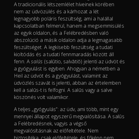
A tradicionális létszemlélet híveinek körében
nem az üdvözülés és a kárhozat a lét
legnagyobb poláris feszültség, ami a halállal
kapcsolatban felmerül, hanem a megsemmisülés
az egyik oldalon, és a Felébredésben való
abszolúció a másik oldalon adja a legmagasabb
feszültséget. A legkisebb feszültség a tudati
kioltódás és a tudati fennmaradás között áll
fenn. A
salūs
(salūtio, salvātiō) jelenti az üdvöt és
a gyógyulást is egyben. Ahogyan a németben a
Heil az üdvöt és a gyógyulást, valamint az
üdvözlés szavát is jelenti, abban az értelemben
kell a salūs-t is felfogni. A salūs vagy a salve
köszönés volt valamikor.
A teljes „gyógyulás”: az üdv, ami több, mint egy
mennyei állapot egyszerű megvalósítása. A salūs
a Felébredésnek, vagyis a végső
megvalósításnak az előfeltétele. Nem
biztosítéka, csak előfeltétele, és főképp nem