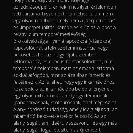
ezredmásodperc, ennek nincs ilyen értelemben
vett tartama, hiszen ezt nem lehet külön mérni
egy olyan rendben, amely nem a ‚perpetualitás’
és ‚imperpetualitás’ körébe esik. Ez az állapot a
relatív ‚cum tempore’ meglévőség
örökkévalósága. Ilyen állapotokba (világokba)
kapcsolódhat a lelki-szellemi instancia, vagy
bekövetkezhet az, hogy eljut az emberi
létformához, és ebbe is bekapcsolódhat ‚cum
tempore’ értelemben, mert az emberi létforma
sokkal átfogóbb, mint az általában ismerik és
feltételezik. Az is lehet, hogy egy inkarnációhoz
közeledik, s az inkarnációba belép a lényének
egy olyan extraktuma, amely egy démonnak
(gandharvasnak, kentaurosnak) felel meg. Az az
Alany-hordozó tudatiság, amely idáig eljutott, az
inkarnáció bekövetkeztekor feloszlik. Az az
alanyi sugár, ami ideért, visszavonul, és egy más
alanyi sugár fogja létesíteni az új embert.