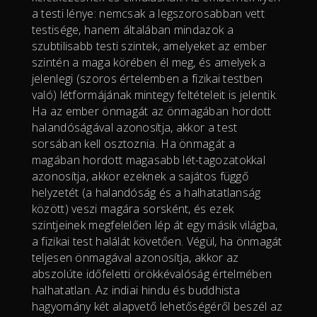
a testi lénye: nemcsak a legszorosabban vett
testisége, hanem általában mindazok a
szubtilisabb testi szintek, amelyeket az ember
szintén a maga körében él meg, és amelyek a
jelenlegi (szoros értelemben a fizikai testben
való) létformájának mintegy feltételeit is jelentik.
Ha az ember önmagát az önmagában hordott
halandóságával azonosítja, akkor a test
sorsában kell osztoznia. Ha önmagát a
magában hordott magasabb lét-tagozatokkal
azonosítja, akkor ezeknek a sajátos függő
helyzetét (a halandóság és a halhatatlanság
között) veszi magára sorsként, és ezek
szintjeinek megfelelően lép át egy másik világba,
a fizikai test halálát követően. Végül, ha önmagát
teljesen önmagával azonosítja, akkor az
abszolúte időfeletti örökkévalóság értelmében
halhatatlan. Az indiai hindu és buddhista
hagyomány két alapvető lehetőségéről beszél az