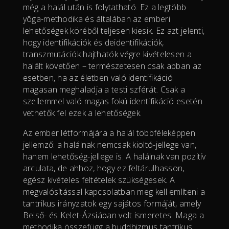
még a halál után is folytatható. Ez a legtöbb
yōga-methodika és általában az emberi
lehetőségek köréből teljesen kiesik. Ez azt jelenti,
hogy identifikációk és deidentifikációk,
transzmutációk hajthatók végre kivételesen a
halált követően – természetesen csak abban az
esetben, ha az életben való identifikáció
magasan meghaladja a testi szférát. Csak a
szellemmel való magas fokú identifikáció esetén
vethetők fel ezek a lehetőségek.
Az ember létformájára a halál többféleképpen
jellemző: a halálnak nemcsak kioltó-jellege van,
hanem lehetőség-jellege is. A halálnak van pozitív
arculata, de ahhoz, hogy ez feltárulhasson,
egész kivételes feltételek szükségesek. A
megvalósítással kapcsolatban meg kell említeni a
tantrikus irányzatok egy sajátos formáját, amely
Belső- és Kelet-Ázsiában volt ismeretes. Maga a
methodika összefügg a buddhizmus tantrikus