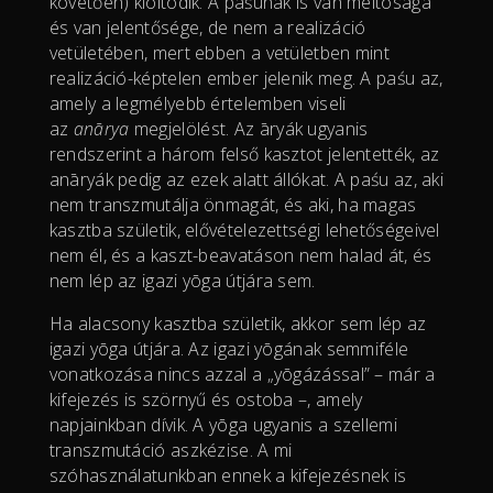
követően) kioltódik. A paśunak is van méltósága
és van jelentősége, de nem a realizáció
vetületében, mert ebben a vetületben mint
realizáció-képtelen ember jelenik meg. A paśu az,
amely a legmélyebb értelemben viseli
az
anārya
megjelölést. Az āryák ugyanis
rendszerint a három felső kasztot jelentették, az
anāryák pedig az ezek alatt állókat. A paśu az, aki
nem transzmutálja önmagát, és aki, ha magas
kasztba születik, elővételezettségi lehetőségeivel
nem él, és a kaszt-beavatáson nem halad át, és
nem lép az igazi yōga útjára sem.
Ha alacsony kasztba születik, akkor sem lép az
igazi yōga útjára. Az igazi yōgának semmiféle
vonatkozása nincs azzal a „yōgázással” – már a
kifejezés is szörnyű és ostoba –, amely
napjainkban dívik. A yōga ugyanis a szellemi
transzmutáció aszkézise. A mi
szóhasználatunkban ennek a kifejezésnek is