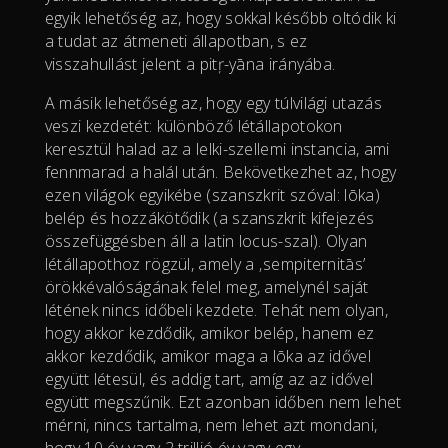
egyik lehetőség az, hogy sokkal később oltódik ki
a tudat az átmeneti állapotban, s ez
visszahullást jelent a pitŗ-yāna irányába.
A másik lehetőség az, hogy egy túlvilági utazás
veszi kezdetét: különböző létállapotokon
keresztül halad az a lelki-szellemi instancia, ami
fennmarad a halál után. Bekövetkezhet az, hogy
ezen világok egyikébe (szanszkrit szóval: lōka)
belép és hozzákötődik (a szanszkrit kifejezés
összefüggésben áll a latin locus-szal). Olyan
létállapothoz rögzül, amely a ‚sempiternitās’
örökkévalóságának felel meg, amelynél saját
létének nincs időbeli kezdete. Tehát nem olyan,
hogy akkor kezdődik, amikor belép, hanem ez
akkor kezdődik, amikor maga a lōka az idővel
együtt létesül, és addig tart, amíg az az idővel
együtt megszűnik. Ezt azonban időben nem lehet
mérni, nincs tartalma, nem lehet azt mondani,
hogy 10 év vagy 2 trillió év vagy egy