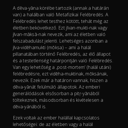
A dēva-yāna körébe tartozik (annak a határán
van) a halálban való Metafizikai Felébredés. A
Felébredés lehet testhez kötött, tehát még az
életben bekövetkező. Ezt jīvan-mukti-nak vagy
jīvan-māksā-nak nevezik, ami az életben való
felszabadulást jelenti. Lehetséges azonban a
jīva-vidēhamukti (mōksa) – ami a halál
pillanatában történő Felébredés, az élő állapot
és a testetlenség határpontján való Felébredés.
Van egy lehetőség a ‚post-mortem’ (halál utáni)
felébredésre, ezt vidēha-muktinak, mōksának,
nevezik. Ezek már a határon vannak, hiszen a
dēva-yānát felülmúló állapotok. Az emberi
generálódások elsősorban a pitŗ-yānából
töltekeznek, másodsorban és kivételesen a
dēva-yánából is.
Ezek voltak az ember halállal kapcsolatos
lehetőségei: de az életben vagy a halál