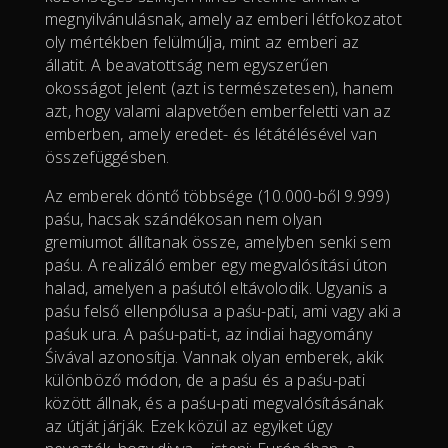
megnyilvánulásnak, amely az emberi létfokozatot
oly mértékben felülmúlja, mint az emberi az
állatit. A beavatottság nem egyszerűen
okosságot jelent (azt is természetesen), hanem
azt, hogy valami alapvetően emberfeletti van az
emberben, amely eredet- és létátélésével van
összefüggésben.
Az emberek döntő többsége (10.000-ből 9.999)
paśu, hacsak szándékosan nem olyan
gremiumot állítanak össze, amelyben senki sem
paśu. A realizáló ember egy megvalósítási úton
halad, amelyen a paśutól eltávolodik. Ugyanis a
paśu felső ellenpólusa a paśu-pati, ami vagy aki a
paśuk ura. A paśu-pati-t, az indiai hagyomány
Śivával azonosítja. Vannak olyan emberek, akik
különböző módon, de a paśu és a paśu-pati
között állnak, és a paśu-pati megvalósításának
az útját járják. Ezek közül az egyiket úgy