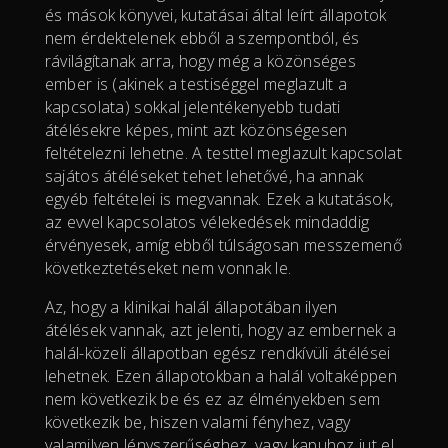
és mások könyvei, kutatásai által leírt állapotok
nem érdektelenek ebből a szempontból, és
rávilágítanak arra, hogy még a közönséges
ember is (akinek a testiséggel meglazult a
kapcsolata) sokkal jelentékenyebb tudati
átélésekre képes, mint azt közönségesen
feltételezni lehetne. A testtel meglazult kapcsolat
sajátos átéléseket tehet lehetővé, ha annak
egyéb feltételei is megvannak. Ezek a kutatások,
az evvel kapcsolatos vélekedések mindaddig
érvényesek, amíg ebből túlságosan messzemenő
következtetéseket nem vonnak le.
Az, hogy a klinikai halál állapotában ilyen
átélések vannak, azt jelenti, hogy az embernek a
halál-közeli állapotban egész rendkívüli átélései
lehetnek. Ezen állapotokban a halál voltaképpen
nem következik be és ez az élményekben sem
következik be, hiszen valami fényhez, vagy
valamilyen lényszerűséghez, vagy kapuhoz jut el