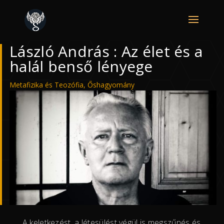
László András : Az élet és a
halál benső lényege
Metafizika és Teozófia
,
Őshagyomány
A keletkezést, a létesülést végül is megszűnés és