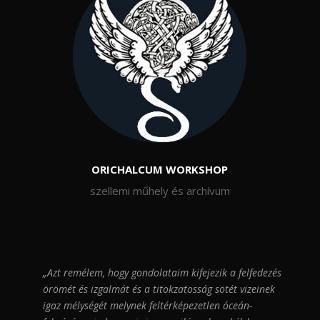
ORICHALCUM WORKSHOP
szellemi műhely és archívum
„Azt remélem, hogy gondolataim kifejezik a felfedezés
örömét és izgalmát és a titokzatosság sötét vizeinek
igaz mélységét melynek feltérképezetlen óceán-