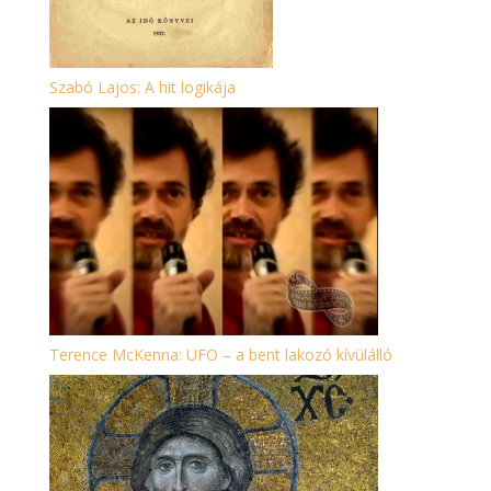
Szabó Lajos: A hit logikája
Terence McKenna: UFO – a bent lakozó kívülálló