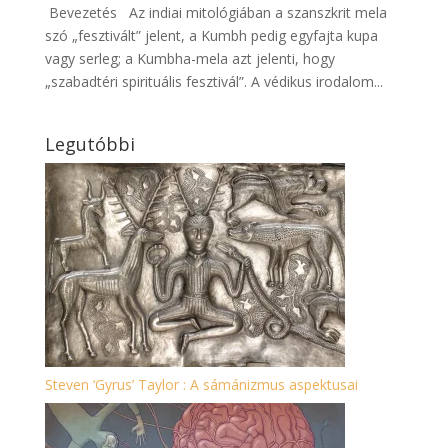
Bevezetés Az indiai mitológiában a szanszkrit mela
szó „fesztivált” jelent, a Kumbh pedig egyfajta kupa
vagy serleg; a Kumbha-mela azt jelenti, hogy
„szabadtéri spirituális fesztivál”. A védikus irodalom...
Legutóbbi
Steven ‘Gyrus’ Taylor : A sámánizmus aspektusai