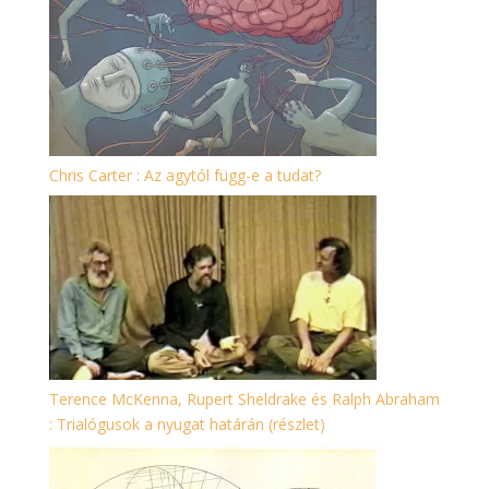
Chris Carter : Az agytól függ-e a tudat?
Terence McKenna, Rupert Sheldrake és Ralph Abraham
: Trialógusok a nyugat határán (részlet)