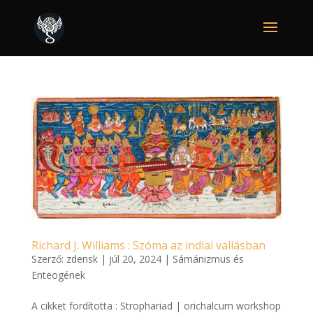
Richard J. Williams : Szóma az indiai vallásban
Szerző:
zdensk
|
júl 20, 2024
|
Sámánizmus és
Enteogének
A cikket fordította : Strophariad | orichalcum workshop