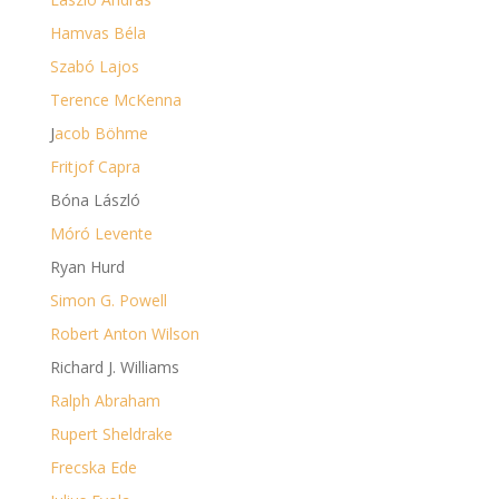
Hamvas Béla
Szabó Lajos
Terence McKenna
J
acob Böhme
Fritjof Capra
Bóna László
Móró Levente
Ryan Hurd
Simon G. Powell
Robert Anton Wilson
Richard J. Williams
Ralph Abraham
Rupert Sheldrake
Frecska Ede