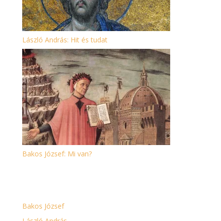
László András: Hit és tudat
Bakos József: Mi van?
SZERZŐK
Bakos József
László András