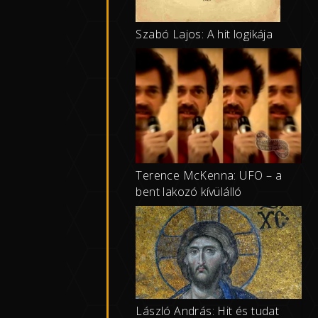
Szabó Lajos: A hit logikája
Terence McKenna: UFO – a
bent lakozó kívülálló
László András: Hit és tudat