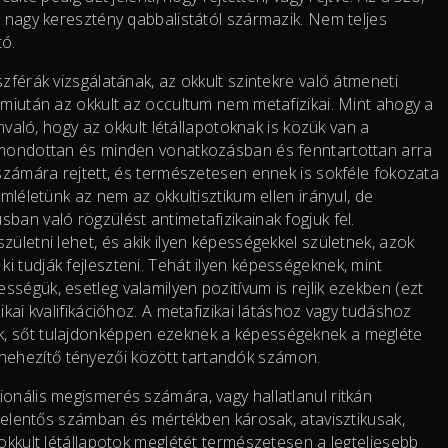
a nagy keresztény qabbalistától származik. Nem teljes
tó.
zférák vizsgálatának, az okkult szintekre való átmeneti
 miután az okkult az occultum nem metafizikai. Mint ahogy a
ánvaló, hogy az okkult létállapotoknak is közük van a
kimondottan és minden vonatkozásban és fenntartottan arra
 számára rejtett, és természetesen ennek is sokféle fokozata
emléletünk az nem az okkultisztikum ellen irányul, de
ban való rögzülést antimetafizikainak fogjuk fel.
ületni lehet, és akik ilyen képességekkel születnek, azok
 tudják fejleszteni. Tehát ilyen képességeknek, mint
ségük, esetleg valamilyen pozitívum is rejlik ezekben (ezt
ikai kvalifikációhoz. A metafizikai látáshoz vagy tudáshoz
k, sőt tulajdonképpen ezeknek a képességeknek a megléte
ehezítő tényezői között tartandók számon.
ionális megismerés számára, vagy hallatlanul ritkán
n jelentős számban és mértékben károsak, atavisztikusak,
 okkult létállapotok meglétét természetesen a legteljesebb