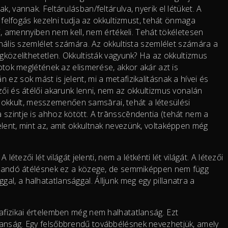
, vannak. Feltárulásban/feltárulva, nyerik el létüket. A
s felfogás kezelni tudja az okkultizmust, tehát önmaga
eli, amennyiben nem kell, nem értékeli. Tehát tökéletesen
onális szemlélet számára. Az okkultista szemlélet számára a
gközelíthetetlen. Okkultisták vagyunk? Ha az okkultizmus
potok meglétének az elismerése, akkor akár azt is
ez sok mást is jelent, mi a metafizikalitásnak a hívei és
zői és átélői akarunk lenni, nem az okkultizmus vonalán
kkult, messzemenően samsārai, tehát a létesülési
 szintje is ahhoz kötött. A trānsscēndentia (tehát nem a
elent, mint az, amit okkultnak nevezünk, voltaképpen még
létezői lét világát jelenti, nem a létkénti lét világát. A létezői
 állandó átélésnek ez a közege, de semmiképpen nem függ
l, a halhatatlansággal. Álljunk meg egy pillanatra a
tafizikai értelemben még nem halhatatlanság. Ezt
lanság. Egy felsőbbrendű továbbélésnek nevezhetjük, amely