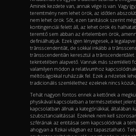
Aminek kezdete van, annak vége is van. Vagy íg
teremtmény nem lehet örök, az időtlen abszolú
nem lehet örök. Sőt, ezen tanítások szerint mé
kontingenciái felett áll, az lehet örök és halha
teremtő sem abban az értelemben örök, amenny
definiálhatjuk. Ezek igen lényegesek, a legalapve
trānsscendentiāt, de sokkal inkább a trānsscen
trānsscendentiān keresztül a trānscendentālet.
tekintetében alapvető. Vannak más szemléleti f
valamilyen módon a relatívumhoz kapcsolódnak
méltóságokkal ruházzák fel. Ezek a nézetek lehet
tradicionális szemlélethez ezeknek nincs közük,
Tehát nagyon fontos ennek a kettőnek a megkül
physikával kapcsolatban a természetieket jelent
kapcsolatban állnak a kategóriákkal, általában k
szubsztancialitással. Ezeknek nem kell szorosan 
szférának az entitásai sem kapcsolódnak a tér
ahogyan a fizikai világban ez tapasztalható. Te