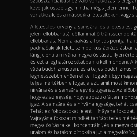
szubsztancialitáshoz való vonatkozás is elég a
keverjük össze úgy, mintha mégis jelen lenne. Te
vonatkozik, és a második a létesülteken, vagyis 
A létesülési örvény a samsāra, és a létesülést 
jeleni ellobbanás), dēflammatiō trānsscendentāl
ellobbanás. Nem a kialvás a fontos pontja, ha
padmačakrák felett, szimbolikus ábrázolásban a
láng jelenti a nirvāna megvalósítását. Ilyen ér
és ezt a leghatározottabban ki kell mondani. A 
vāda buddhizmusban, és a teljes buddhizmus Hī
legmesszebbmenően el kell fogadni. Egy magas
teljes mértékben elfogadja azt, amit most kimo
nirvāna és a samsāra egy és ugyanaz. Az előbbi 
hogy ez az egység, hogy aposztrofáltan mondjuk
igaz. A samsāra és a nirvāna egysége, tehát csa
Tehát ez fokozatokat jelent: Hīnāyana fokozat
Vajrayāna fokozat mindkét tanítást teljes mérté
megvalósításra kell koncentrálni, és a megvalós
uralom és hatalom birtokába jut a megvalósító,