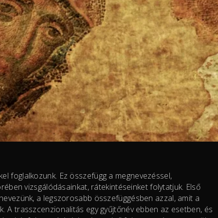
el foglalkozunk. Ez összefügg a megnevezéssel,
rében vizsgálódásainkat, rátekintéseinket folytatjuk. Első
k nevezünk, a legszorosabb összefüggésben azzal, amit a
. A trasszcenzionalitás egy gyűjtőnév ebben az esetben, és