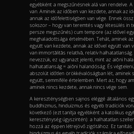
egyébként a megszűnésnek alá van rendelve. A
van. Aminek az időben van kezdete, annak az id
annak az időfelettiségben van vége. Ennek öss
sokszor – hogy van teremtés vagy létesülés in t
persze megszűnés) cum tempore (az idővel együt
meghaladottsága értelmében. Tehát, aminek az i
együtt van kezdete, annak az idővel együtt van v
van immortālitās relatīvā, relatív halhatatlanság
nevezzük, ez ugyanazt jelenti, mint az aiōni hal
halhatatlanság = aiōni halandóság. És végtelenül
abszolút időtlen örökkévalóságban lét, aminek 
együtt, semmiféle értelemben. Mert az, hogy amin
aminek nincs kezdete, annak nincs vége sem.
A kereszténységben sajnos eléggé általános egy 
buddhizmus, hinduizmus és egyéb tradíciók vona
következő (ezt tanítja egyébként a katolikus egy
kereszténység úgyszintén): a halhatatlan szellem
hozzá az éppen létrejövő zigótához. Ez tanítás
hinduizmus és egyéb tradíciók számára elfogad