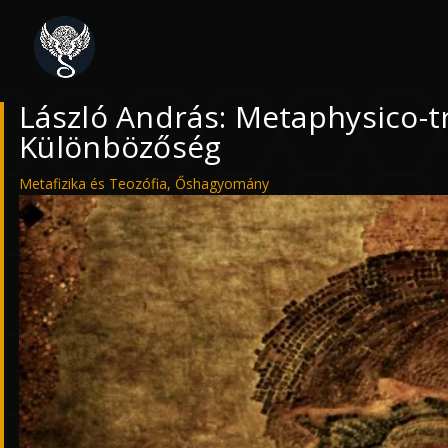
László András: Metaphysico-tr
Különbözőség
Metafizika és Teozófia
,
Őshagyomány