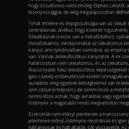
hogy occultismus valószínűleg Eliphas Lévytől, 
bizonyossággal, de elég megalapozottan állítha
Tehát értelme és létjogosultsága van az okkult s
centrálásnak, anélkül, hogy ezeknél rögzülnénk,
fizikalitásnak is köze van a metafizikához, nyilv
metafizikaihoz, mindazonáltal az okkultizmus 
irányul, ami nyilvánvalóan samsārai, az empíria
van. Vannak álokkultisztikus irányzatok. A mi sz
határozottan nem okkultizmus, és az okkultizmus
Alacsonyabb fokú okkultisztikus képességekkel sz
igen csekély erőbevetéssel ezeket önmagukban ki
auralátás meg egyebek kétségtelenül van érdekes
sem zárjuk ki teljesen), de semmi köze a metafiz
semmi köze annak, hogy auralátás vagy egyebe
többnyire a magasabb rendű megvalósítás megn
Ezek tehát nem előnyt jelentenek a transszcenz
jelentenek előnyt, többnyire neutrálisak és ige
hátrányosak és hátráltatók, sőt visszavetők. Az