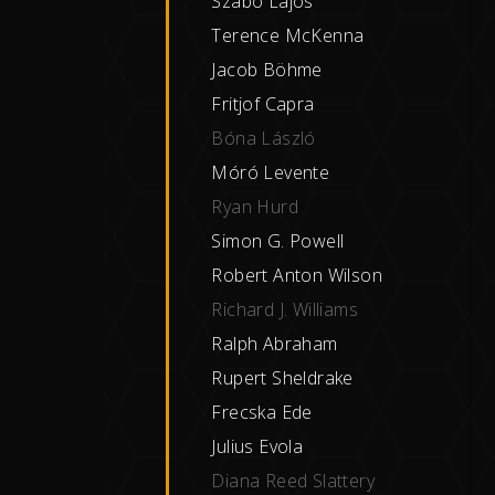
Szabó Lajos
Terence McKenna
J
acob Böhme
Fritjof Capra
Bóna László
Móró Levente
Ryan Hurd
Simon G. Powell
Robert Anton Wilson
Richard J. Williams
Ralph Abraham
Rupert Sheldrake
Frecska Ede
Julius Evola
Diana Reed Slattery