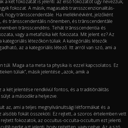
 a két fokozatát is jelenti: az első fokozatot úgy nevezzük,
gyik fokozat. A másik, magasabb transszcenzionalitás-
eli, hogy trānsscendentāle. Ha melléknévként, jelzőként
, és trānsscendentālis nőnemben, és trānscendentāle
nemben trānsscendēns. Tehát trānsscendentia és
zata, vagy a metafizika két fokozata. Mit jelent ez? Az
 kategoriális létezőkön túliak. A kategóriális létezők
adható, az a kategoriális létező. Itt arról van szó, ami a
 túli. Maga a ta meta ta physika is ezzel kapcsolatos. Ez
tieken túliak”, másik jelentése „azok, amik a
a két jelentése rendkívül fontos, és a traditiōnālitās
súlyt a másodikra helyezve.
ult az, ami a teljes megnyilvánultsági létformákat és a
 alsóbb fokát összeköti. Ez rejtett, a szoros értelemben vett
ejtett fokozatok, az occultus-occulta-occultum ezt jelenti.
ultē pedig azt jelenti, hogy rejtetten, vagy rejtve. Az a szó,