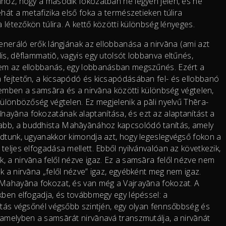
hhoz, hogy a második fokozatban ne legyen jelen, és ne
hát a metafizika első foka a természetieken túlira
a létezőkön túlira. A kettő közötti különbség lényeges.
generáló erők lángjának az ellobbanása a nirvāna (ami azt
is, dēflammatiō, vagyis egy utolsót lobbanva eltűnés,
nem az ellobbanás, egy lobbanásban megszűnés. Ezért a
 fejtetőn, a kicsapódó és kicsapódásában fel- és ellobbanó
telemben a samsāra és a nirvāna közötti különbség végtelen,
különbözőség végtelen. Ez megjelenik a pāli nyelvű Thēra-
nayāna fokozatának alaptanítása, és ezt az alaptanítást a
abb, a buddhista Mahāyānához kapcsolódó tanítás, amely
ndtunk, ugyanakkor kimondja azt, hogy legeslegvégső fokon a
teljes elfogadása mellett. Ebből nyilvánvalóan az következik,
, a nirvāna felől nézve igaz. Ez a samsāra felől nézve nem
k a nirvāna „felől nézve” igaz, egyébként meg nem igaz.
, Mahayāna fokozat, és van még a Vajrayāna fokozat. A
kben elfogadja, és továbbmegy egy lépéssel: a
ítás végsőnél végsőbb szintjén, egy olyan fennsőbbség és
 amelyben a samsārát nirvānavá transzmutálja, a nirvānát