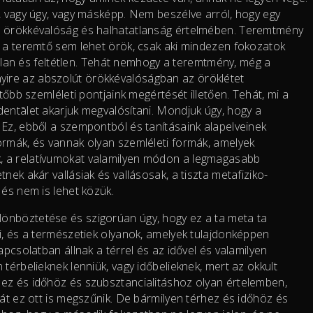
y, vagy úgy, vagy másképp. Nem beszélve arról, hogy egy
t örökkévalóság és halhatatlanság értelmében. Teremtmény
g a teremtő sem lehet örök, csak aki mindezen fokozatok
tatlan és feltétlen. Tehát nemhogy a teremtmény, még a
ire az abszolút örökkévalóságban az öröklétet
tőbb szemléleti pontjaink megértését illetően. Tehát, mi a
dentālet akarjuk megvalósítani. Mondjuk úgy, hogy a
 Ez, ebből a szempontból és tanításaink alapelveinek
ormák, és vannak olyan szemléleti formák, amelyek
, a relatívumokat valamilyen módon a legmagasabb
nek akár vallásiak és vallásosak, a tiszta metafiziko-
 és nem is lehet közük.
önböztetése és szigorúan úgy, hogy ez a ta meta ta
i, és a természetiek olyanok, amelyek tulajdonképpen
apcsolatban állnak a térrel és az idővel és valamilyen
térbelieknek lenniük, vagy időbelieknek, mert az okkult
hez és időhöz és szubsztancialitáshoz olyan értelemben,
hát ez ott is megszűnik. De bármilyen térhez és időhöz és