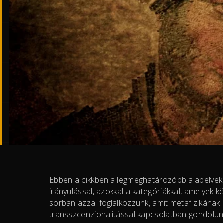
Ebben a cikkben a legmeghatározóbb alapelvekk
irányulással, azokkal a kategóriákkal, amelyek kö
sorban azzal foglalkozzunk, amit metafizikána
transszcenzionalitással kapcsolatban gondolunk