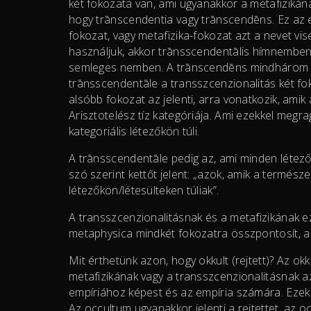
két fokozata van, ami ugyanakkor a metafizikának
hogy trānscendentia vagy trānscendēns. Ez az e
fokozat, vagy metafizika-fokozat azt a nevet vis
használjuk, akkor trānsscendentālis hímnemben
semleges nemben. A trānscendēns mindhárom 
trānsscendentāle a transszcenzionalitás két foko
alsóbb fokozat az jelenti, arra vonatkozik, amik a
Arisztotelész tíz kategóriája. Ami ezekkel megrag
kategoriális létezőkön túli.
A trānsscendentāle pedig az, ami minden létezőn
szó szerint kettőt jelent: „azok, amik a természe
létezőkön/létesülteken túliak”.
A transszcenzionalitásnak és a metafizikának ez 
metaphysica mindkét fokozatra összpontosít, a 
Mit érthetünk azon, hogy okkult (rejtett)? Az okk
metafizikának vagy a transszcenzionalitásnak az
empíriához képest és az empíria számára. Ezek r
Az occultum ugyanakkor jelenti a rejtettet, az occ