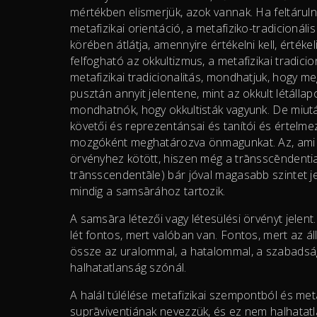
mértékben elismerjük, azok vannak. Ha feltárulnak
metafizikai orientáció, a metafiziko-tradicionáli
körében átlátja, amennyire értékelni kell, érték
felfogható az okkultizmus, a metafizikai tradici
metafizikai tradicionalitás, mondhatjuk, hogy me
pusztán annyit jelentene, mint az okkult létálla
mondhatnók, hogy okkultisták vagyunk. De miután 
követői és reprezentánsai és tanítói és értelme
mozgóként meghatározva önmagunkat. Az, ami o
örvényhez kötött, hiszen még a trānsscēndentia
trānsscendentāle) bár jóval magasabb szintet j
mindig a samsārához tartozik.
A samsāra létezői vagy létesülési örvényt jelent. A 
lét fontos, mert valóban van. Fontos, mert az
össze az uralommal, a hatalommal, a szabadságga
halhatatlanság szónál.
A halál túlélése metafizikai szempontból és me
suprāviventiának nevezzük, és ez nem halhatat