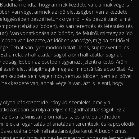
 Buddha mondta, hogy aminek kezdete van, annak vége is
őben van vége, aminek az időfelettiségben van a kezdete,
zefüggésében beszélhetünk olyanról – és beszéltünk is már
empore (tehát az időben), és van teremtés és létesülés (és
t). Van vonatkozása az időhöz, de felülről, mintegy az idő
dőben van kezdete, az időben van vége, míg ha az idővel
ége. Tehát van ilyen módon haláltúlélés, suprāviventiā, és
. Ezt a relatív halhatatlanságot aiōni halhatatlanságnak
andóság. Ebben az esetben ugyanazt jelenti a kettő. Aiōni
 ezek felett állapíthatjuk meg az immortālitās absolūtat. Az
sem kezdete sem vége nincs, sem az időben, sem az idővel
ek kezdete van, annak vége is van, azt is jelenti, hogy
olyan lefokozott ide irányuló szemlélet, amely a
tkozásában súrolja a teljes elfogadhatatlanságot. Ez a
ház és a kálvinista református is, és a keleti orthodox
i lélek a fogantatás pillanatában teremtetik, és kapcsolódik
. És ez utána örök halhatatlanságba kerül. A buddhizmus,
hatatlan az, hogy aminek kezdete van, annak ne legyen vége.