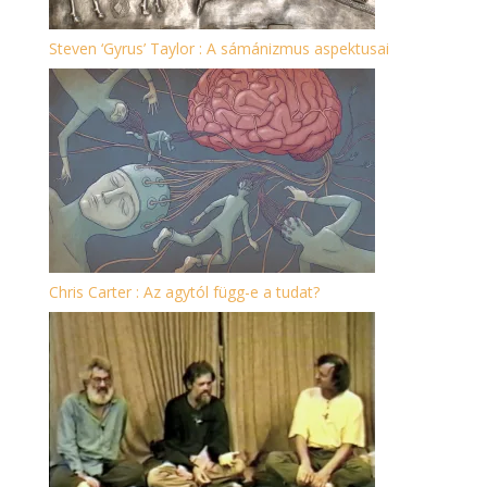
Steven ‘Gyrus’ Taylor : A sámánizmus aspektusai
Chris Carter : Az agytól függ-e a tudat?