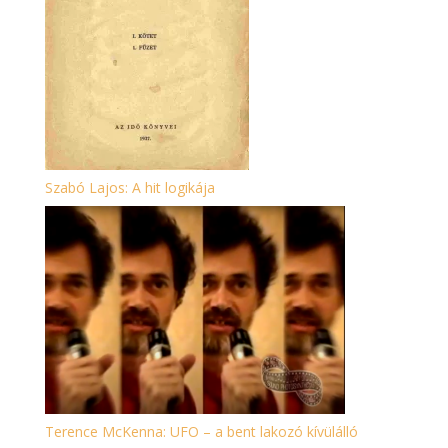
Szabó Lajos: A hit logikája
Terence McKenna: UFO – a bent lakozó kívülálló