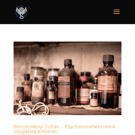
Böszörményi Zoltán – Psychotomimeticumok
vizsgálata emberen