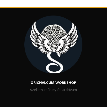
ORICHALCUM WORKSHOP
szellemi műhely és archívum